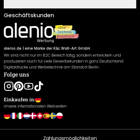
Fragen & Antworten
Klebe- und Montageanleitungen
AGB
Geschäftskunden
Material Übersicht
Impressum
Newsletter An-/Abmeldung
Versand & Zahlung
Sendungsverfolgung
Rücksendung
alenio.de
| eine Marke der K&L Wall-Art GmbH.
Wir sind nicht nur im B2C Bereich tätig, sondern entwickeln und
Widerrufsrecht
produzieren auch für viele Gewerbekunden in ganz Deutschland
Datenschutzerklärung
Digitaldrucke und Werbetechnik am Standort Berlin.
Folge uns
Gewährleistung
Leistungserklärung / CE-Zeichen
Cookie Einstellungen
Einkaufen in:
Unsere internationalen Webseiten
Zahlungsmöglichkeiten