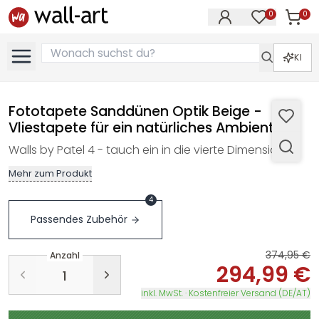
0
0
Artike
Artikel im M
KI
Fototapete Sanddünen Optik Beige -
Vliestapete für ein natürliches Ambiente
Walls by Patel 4 - tauch ein in die vierte Dimension
Mehr zum Produkt
4
Passendes Zubehör
374,95 €
Anzahl
294,99 €
inkl. MwSt. · Kostenfreier Versand (DE/AT)