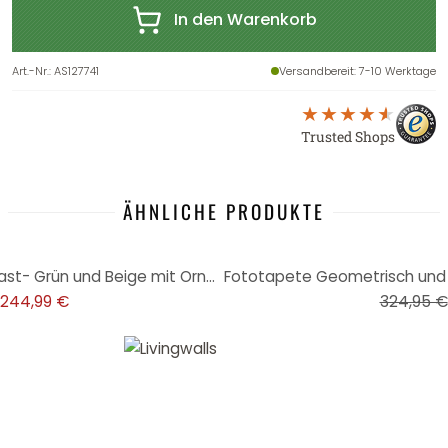
In den Warenkorb
Art.-Nr.
:
AS127741
Versandbereit
: 7-10 Werktage
Trusted Shops
ÄHNLICHE PRODUKTE
-25%
Fototapete Orientalischer Palast- Grün und Beige mit Ornamenten - Vliestapete
244,99 €
324,95 €