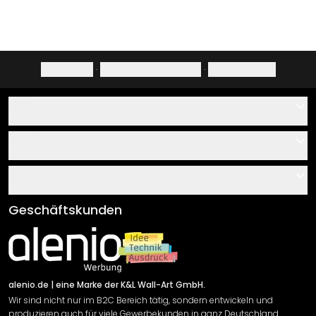
Impressum
·
Datenschutzerklärung
·
Widerrufsrecht
Hilfe
Kontakt
Service
Über uns
Gutscheine
Informationen
Fragen & Antworten
Klebe- und Montageanleitungen
AGB
Geschäftskunden
Material Übersicht
Impressum
Newsletter An-/Abmeldung
Versand & Zahlung
Sendungsverfolgung
Rücksendung
alenio.de
| eine Marke der K&L Wall-Art GmbH.
Wir sind nicht nur im B2C Bereich tätig, sondern entwickeln und
Widerrufsrecht
produzieren auch für viele Gewerbekunden in ganz Deutschland