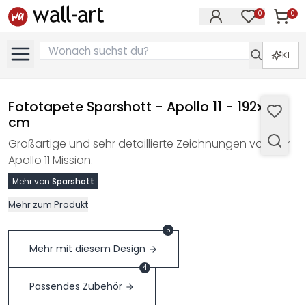
0
0
Artike
Artikel im M
KI
Fototapete Sparshott - Apollo 11 - 192x260
cm
Großartige und sehr detaillierte Zeichnungen von der
Apollo 11 Mission.
Mehr von
Sparshott
Mehr zum Produkt
5
Mehr mit diesem Design
4
Passendes Zubehör