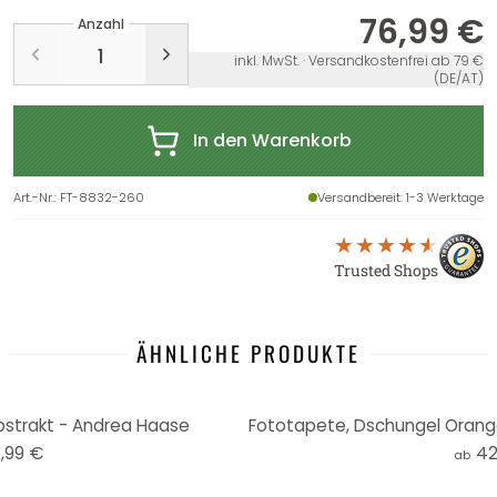
76,99 €
Anzahl
inkl. MwSt. · Versandkostenfrei ab 79 €
(DE/AT)
In den Warenkorb
Art.-Nr.
:
FT-8832-260
Versandbereit
: 1-3 Werktage
Trusted Shops
ÄHNLICHE PRODUKTE
strakt - Andrea Haase
,99 €
42
ab