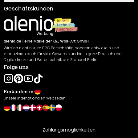
Klebe- und Montageanleitungen
AGB
Geschäftskunden
Material Übersicht
Impressum
Newsletter An-/Abmeldung
Versand & Zahlung
Sendungsverfolgung
Rücksendung
alenio.de
| eine Marke der K&L Wall-Art GmbH.
Wir sind nicht nur im B2C Bereich tätig, sondern entwickeln und
Widerrufsrecht
produzieren auch für viele Gewerbekunden in ganz Deutschland
Datenschutzerklärung
Digitaldrucke und Werbetechnik am Standort Berlin.
Folge uns
Gewährleistung
Leistungserklärung / CE-Zeichen
Cookie Einstellungen
Einkaufen in:
Unsere internationalen Webseiten
Zahlungsmöglichkeiten