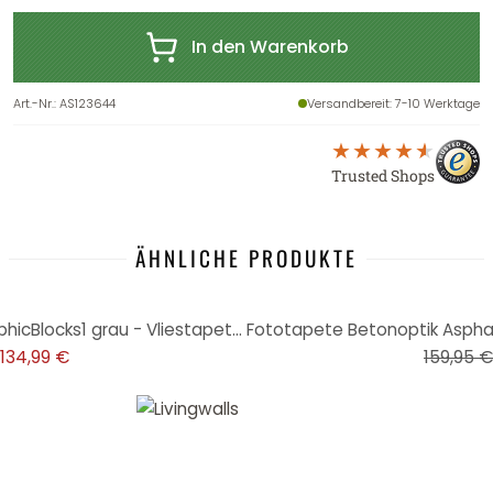
In den Warenkorb
Art.-Nr.
:
AS123644
Versandbereit
: 7-10 Werktage
Trusted Shops
ÄHNLICHE PRODUKTE
-16%
Fototapete Geometrisch GraphicBlocks1 grau - Vliestapete Designwalls 2 - 2,55 x 3,5 m
134,99 €
159,95 €