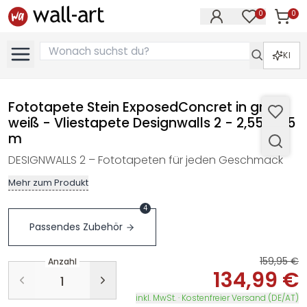
0
0
Artike
Artikel im M
KI
Fototapete Stein ExposedConcret in grau
weiß - Vliestapete Designwalls 2 - 2,55 x 3,5
m
DESIGNWALLS 2 – Fototapeten für jeden Geschmack
Mehr zum Produkt
4
Passendes Zubehör
159,95 €
Anzahl
134,99 €
inkl. MwSt. · Kostenfreier Versand (DE/AT)