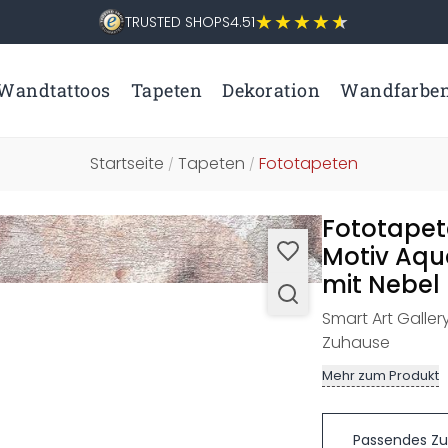
TRUSTED SHOPS
4.51
Wandtattoos
Tapeten
Dekoration
Wandfarbe
Startseite
Tapeten
Fototapeten
/
/
Fototapet
Motiv Aqua
mit Nebel E
Smart Art Galler
Zuhause
Mehr zum Produkt
Passendes Z