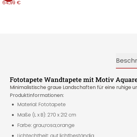
€
64,99 €
Besch
Fototapete Wandtapete mit Motiv Aquarell 
Minimalistische graue Landschaften für eine ruhige
Produktinformationen:
Material: Fototapete
Maße (L x B): 270 x 212 cm
Farbe: grau;rosa;orange
Lichtechtheit: gut lichtbeständig