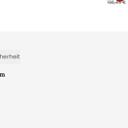
198,45 €
herheit
 m