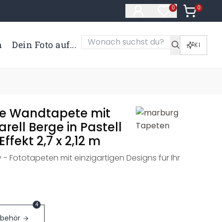
0
Artikel i
0
Artikel im Merk
n
Dein Foto auf...
KI
e Wandtapete mit
rell Berge in Pastell
ffekt 2,7 x 2,12 m
y - Fototapeten mit einzigartigen Designs für Ihr
4
ubehör