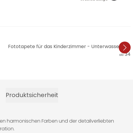
Fototapete für das Kinderzimmer - Unterwasser-Aben
34,
ab
Produktsicherheit
ihren harmonischen Farben und der detailverliebten
ration.