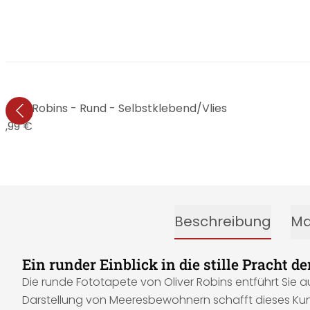
iver Robins - Rund - Selbstklebend/Vlies
4,99 €
Beschreibung
Ma
Ein runder Einblick in die stille Pracht d
Die runde Fototapete von Oliver Robins entführt Sie a
Darstellung von Meeresbewohnern schafft dieses Kuns