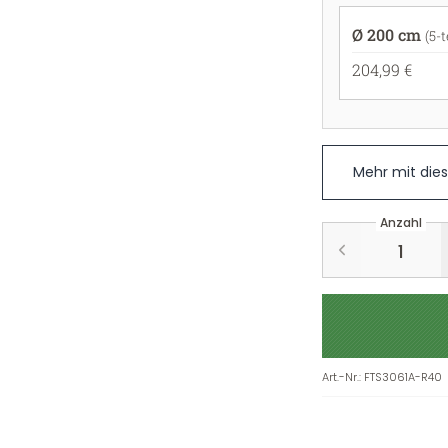
Ø 200 cm
(5-t
204,99 €
Mehr mit die
Anzahl
Art.-Nr.
:
FTS3061A-R40