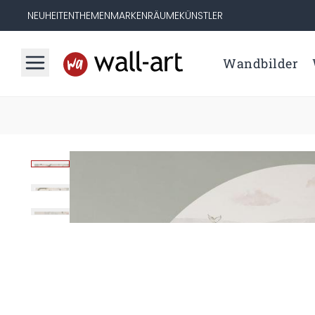
NEUHEITEN
THEMEN
MARKEN
RÄUME
KÜNSTLER
Wandbilder