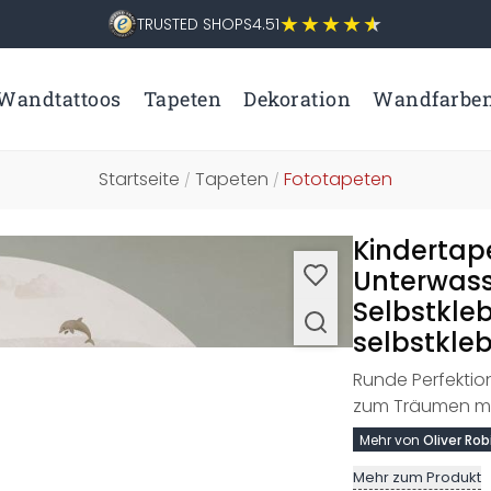
TRUSTED SHOPS
4.51
Wandtattoos
Tapeten
Dekoration
Wandfarbe
Startseite
Tapeten
Fototapeten
/
/
Kindertap
Unterwasse
Selbstkle
selbstkleb
Runde Perfektio
zum Träumen m
Mehr von
Oliver Rob
Mehr zum Produkt