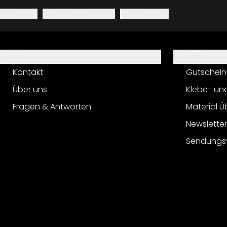
Impressum
·
Datenschutzerklärung
·
Widerrufsrecht
Hilfe
Service
Kontakt
Gutschein
Über uns
Klebe- un
Fragen & Antworten
Material Ü
Newslette
Sendungs