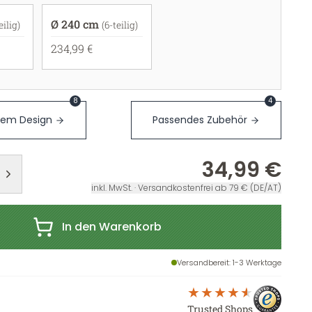
Ø 240 cm
eilig)
(6-teilig)
234,99 €
8
4
sem Design
Passendes Zubehör
34,99 €
inkl. MwSt. · Versandkostenfrei ab 79 € (DE/AT)
In den Warenkorb
Versandbereit
: 1-3 Werktage
Trusted Shops