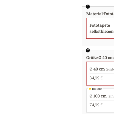
1
Material
:
Fotot
Fototapete
selbstkleben
2
Größe
:
Ø 40 cm 
Ø 40 cm
(eint
34,99 €
★
beliebt
Ø 100 cm
(ein
74,99 €