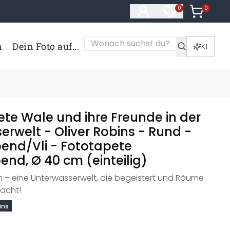
0
Artikel i
0
Artikel im Merk
n
Dein Foto auf...
KI
ete Wale und ihre Freunde in der
rwelt - Oliver Robins - Rund -
bend/Vli - Fototapete
end, Ø 40 cm (einteilig)
n – eine Unterwasserwelt, die begeistert und Räume
acht!
ins