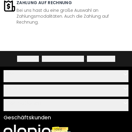
ZAHLUNG AUF RECHNUNG
Bei uns hast du eine große Auswahl an
Zahlungsmodalitäten. Auch die Zahlung auf
Rechnung.
Impressum
·
Datenschutzerklärung
·
Widerrufsrecht
Hilfe
Kontakt
Service
Über uns
Gutscheine
Informationen
Fragen & Antworten
Klebe- und Montageanleitungen
AGB
Geschäftskunden
Material Übersicht
Impressum
Newsletter An-/Abmeldung