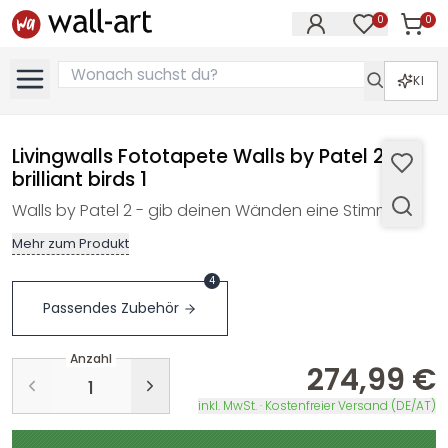
0
0
Artike
Artikel im M
KI
Livingwalls Fototapete Walls by Patel 2
brilliant birds 1
Walls by Patel 2 - gib deinen Wänden eine Stimme…
Mehr zum Produkt
4
Passendes Zubehör
Anzahl
274,99 €
inkl. MwSt. · Kostenfreier Versand (DE/AT)