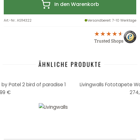
In den Warenkorb
Art.-Nr.
:
AS114322
Versandbereit
: 7-10 Werktage
Trusted Shops
ÄHNLICHE PRODUKTE
by Patel 2 bird of paradise 1
Livingwalls Fototapete Walls
99 €
274,