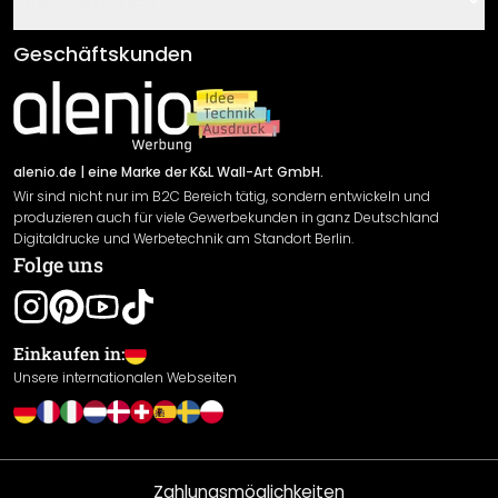
Fragen & Antworten
Klebe- und Montageanleitungen
AGB
Geschäftskunden
Material Übersicht
Impressum
Newsletter An-/Abmeldung
Versand & Zahlung
Sendungsverfolgung
Rücksendung
alenio.de
| eine Marke der K&L Wall-Art GmbH.
Wir sind nicht nur im B2C Bereich tätig, sondern entwickeln und
Widerrufsrecht
produzieren auch für viele Gewerbekunden in ganz Deutschland
Datenschutzerklärung
Digitaldrucke und Werbetechnik am Standort Berlin.
Folge uns
Gewährleistung
Leistungserklärung / CE-Zeichen
Cookie Einstellungen
Einkaufen in:
Unsere internationalen Webseiten
Zahlungsmöglichkeiten