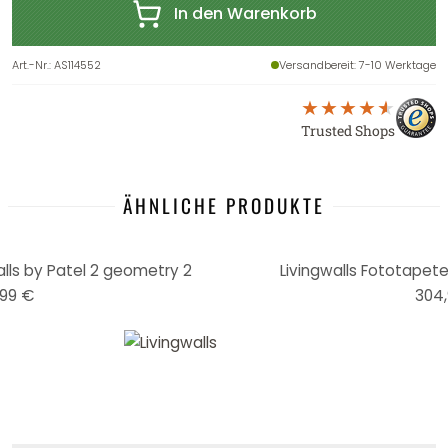
In den Warenkorb
Art.-Nr.
:
AS114552
Versandbereit
: 7-10 Werktage
Trusted Shops
ÄHNLICHE PRODUKTE
lls by Patel 2 geometry 2
Livingwalls Fototapete 
99 €
304,