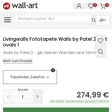
0
0
Artike
Artikel im M
KI
Livingwalls Fototapete Walls by Patel 2 split
ovals 1
Walls by Patel 2 - gib deinen Wänden eine Stimme…
Mehr zum Produkt
4
Passendes Zubehör
Anzahl
274,99 €
inkl. MwSt. · Kostenfreier Versand (DE/AT)