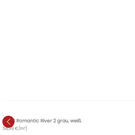
Patel 3 Romantic River 2 grau, weiß
(
254,99 €/m²
)