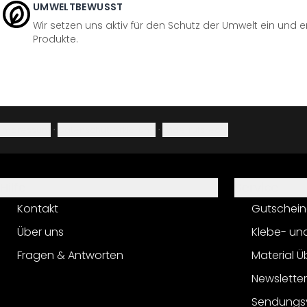
UMWELTBEWUSST
Wir setzen uns aktiv für den Schutz der Umwelt ein und 
Produkte.
Impressum
·
Datenschutzerklärung
·
Widerrufsrecht
Hilfe
Service
Kontakt
Gutschein
Über uns
Klebe- un
Fragen & Antworten
Material Ü
Newslette
Sendungs