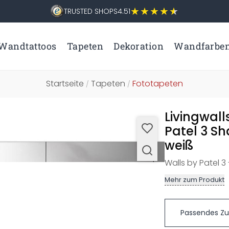
TRUSTED SHOPS
4.51
Wandtattoos
Tapeten
Dekoration
Wandfarbe
Startseite
Tapeten
Fototapeten
/
/
Livingwall
Patel 3 S
weiß
Walls by Patel 3
Mehr zum Produkt
Passendes Z