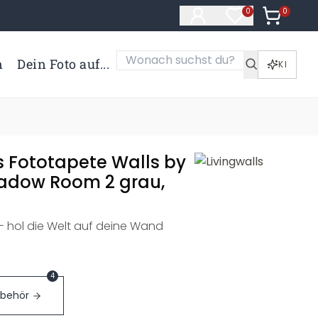
0
Artikel i
0
Artikel im Merk
n
Dein Foto auf...
KI
s Fototapete Walls by
hadow Room 2 grau,
 - hol die Welt auf deine Wand
4
ubehör