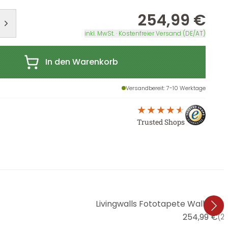
254,99 €
inkl. MwSt. · Kostenfreier Versand (DE/AT)
In den Warenkorb
Versandbereit
: 7-10 Werktage
Trusted Shops
Livingwalls Fototapete Walls by P
254,99 €
(
25