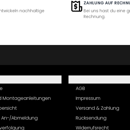
ZAHLUNG AUF RECHN
entwickeln nachhaltige
Bei uns hast du eine 
Rechnung.
Informationen
e
AGB
d Montageanleitungen
Impressum
bersicht
Versand & Zahlung
r An-/Abmeldung
Rücksendung
verfolgung
Widerrufsrecht