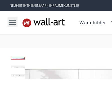
NEUHEITEN
THEMEN
MARKEN
RÄUME
KÜNSTLER
Wandbilder