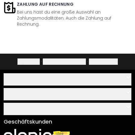
ZAHLUNG AUF RECHNUNG
Bei uns hast du eine große Auswahl an
Zahlungsmodalitäten. Auch die Zahlung auf
Rechnung.
Impressum
·
Datenschutzerklärung
·
Widerrufsrecht
Hilfe
Kontakt
Service
Über uns
Gutscheine
Informationen
Fragen & Antworten
Klebe- und Montageanleitungen
AGB
Geschäftskunden
Material Übersicht
Impressum