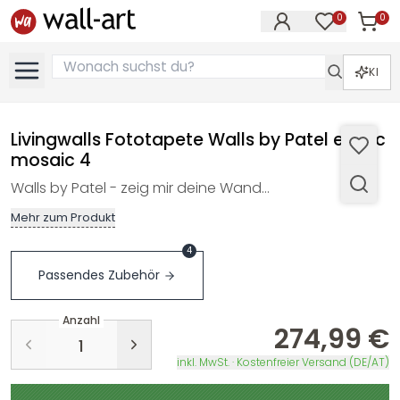
0
0
Artike
Artikel im M
KI
Livingwalls Fototapete Walls by Patel exotic
mosaic 4
Walls by Patel - zeig mir deine Wand…
Mehr zum Produkt
4
Passendes Zubehör
Anzahl
274,99 €
inkl. MwSt. · Kostenfreier Versand (DE/AT)