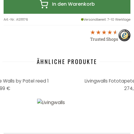
In den Warenkorb
Art.-Nr.
:
AS111176
Versandbereit
: 7-10 Werktage
Trusted Shops
ÄHNLICHE PRODUKTE
 Walls by Patel reed 1
Livingwalls Fototapete
99 €
274,