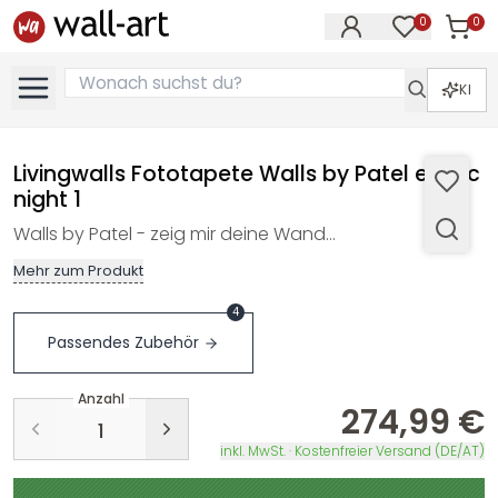
0
0
Artike
Artikel im M
KI
Livingwalls Fototapete Walls by Patel exotic
night 1
Walls by Patel - zeig mir deine Wand…
Mehr zum Produkt
4
Passendes Zubehör
Anzahl
274,99 €
inkl. MwSt. · Kostenfreier Versand (DE/AT)