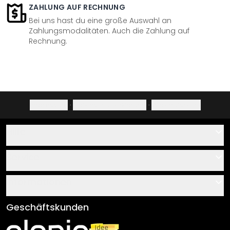
ZAHLUNG AUF RECHNUNG
Bei uns hast du eine große Auswahl an
Zahlungsmodalitäten. Auch die Zahlung auf
Rechnung.
Impressum
·
Datenschutzerklärung
·
Widerrufsrecht
Hilfe
Kontakt
Service
Über uns
Gutscheine
Informationen
Fragen & Antworten
Klebe- und Montageanleitungen
AGB
Geschäftskunden
Material Übersicht
Impressum