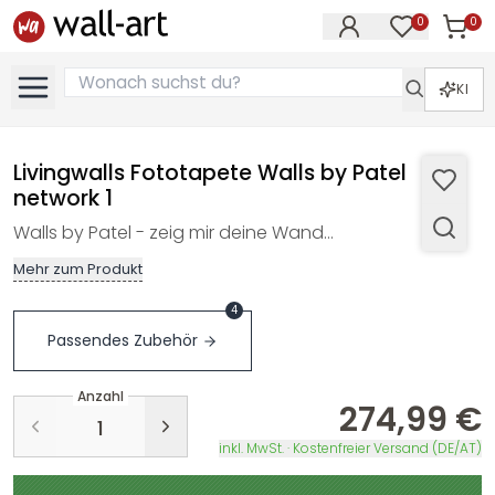
0
0
Artike
Artikel im M
KI
Livingwalls Fototapete Walls by Patel
network 1
Walls by Patel - zeig mir deine Wand…
Mehr zum Produkt
4
Passendes Zubehör
Anzahl
274,99 €
inkl. MwSt. · Kostenfreier Versand (DE/AT)