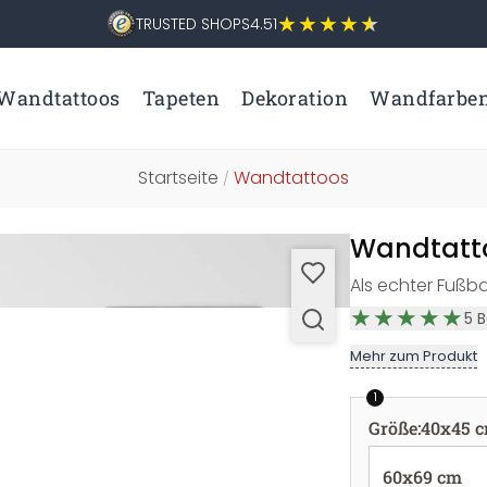
TRUSTED SHOPS
4.51
Wandtattoos
Tapeten
Dekoration
Wandfarbe
Startseite
Wandtattoos
/
Wandtatto
Als echter Fußba
5
B
Mehr zum Produkt
1
Größe
:
40x45 
60x69 cm