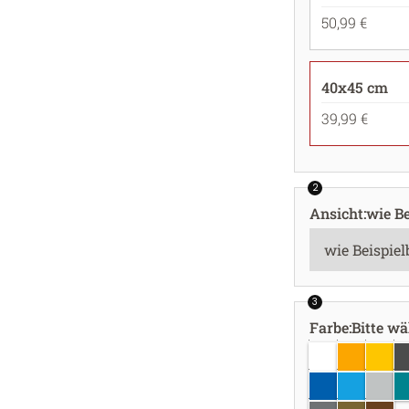
50,99 €
40x45 cm
39,99 €
2
Ansicht
:
wie Be
3
Farbe
:
Bitte w
weiss
goldgelb
gelb
d
azurblau
hellblau
hellgr
tü