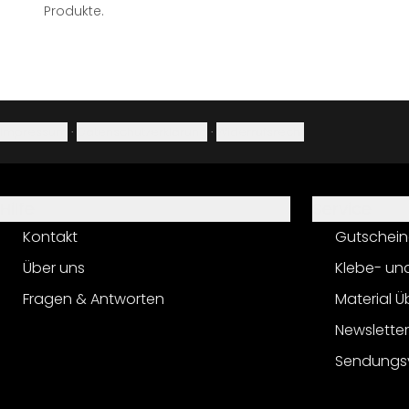
Produkte.
Impressum
·
Datenschutzerklärung
·
Widerrufsrecht
Hilfe
Service
Kontakt
Gutschein
Über uns
Klebe- un
Fragen & Antworten
Material Ü
Newslette
Sendungs