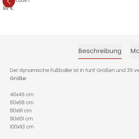
o Football 1
6,99 €
Beschreibung
Ma
Der dynamische Fußballer ist in fünf Größen und 35 v
Größe:
40x45 cm
60x68 cm
80x91 cm
90x101 cm
100x113 cm