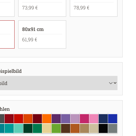
73,99 €
78,99 €
80x91 cm
61,99 €
ispielbild
ählen
unkelgrau
dunkelrot
rot
hellrot
burgundy
pastellorange
violett
lavendel
flieder
pink
hellrosa
dunkelblau
brillantblau
au
rkisblau
türkis
mint
dunkelgrün
grün
creme
lindgrün
braun
haselnuss
hellbraun
beige
schwarz
grau