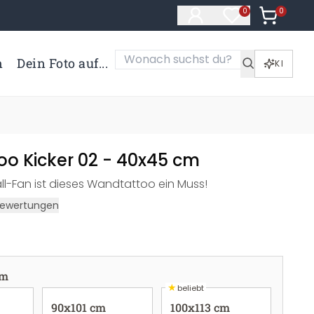
0
Artikel i
0
Artikel im Merk
n
Dein Foto auf...
KI
o Kicker 02 - 40x45 cm
ll-Fan ist dieses Wandtattoo ein Muss!
ewertungen
cm
★
beliebt
90x101 cm
100x113 cm