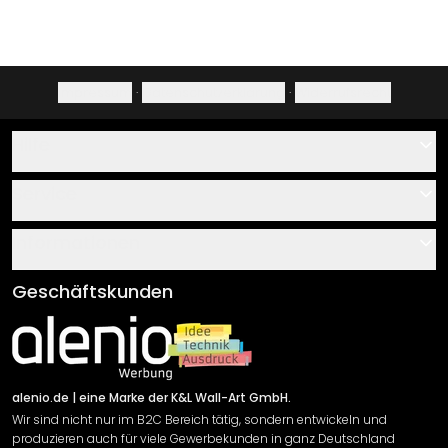
Impressum
·
Datenschutzerklärung
·
Widerrufsrecht
Hilfe
Kontakt
Service
Über uns
Gutscheine
Informationen
Fragen & Antworten
Klebe- und Montageanleitungen
AGB
Geschäftskunden
Material Übersicht
Impressum
Newsletter An-/Abmeldung
Versand & Zahlung
Sendungsverfolgung
Rücksendung
alenio.de
| eine Marke der K&L Wall-Art GmbH.
Wir sind nicht nur im B2C Bereich tätig, sondern entwickeln und
Widerrufsrecht
produzieren auch für viele Gewerbekunden in ganz Deutschland