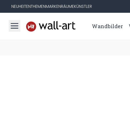
NEUHEITEN
THEMEN
MARKEN
RÄUME
KÜNSTLER
Wandbilder