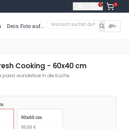
0
Artikel i
0
Artikel im Merk
n
Dein Foto auf...
KI
Fresh Cooking - 60x40 cm
 passt wunderbar in die Küche.
cm
90x60 cm
99,99 €