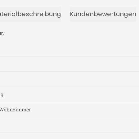
terialbeschreibung
Kundenbewertungen
r.
ig
, Wohnzimmer