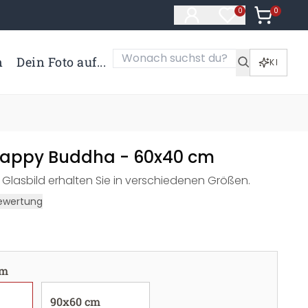
0
Artikel i
0
Artikel im Merk
n
Dein Foto auf...
KI
Happy Buddha - 60x40 cm
 Glasbild erhalten Sie in verschiedenen Größen.
ewertung
cm
90x60 cm