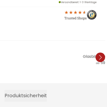
Versandbereit
: 1-3 Werktage
Trusted Shops
Glasbild Bl
59,
ab
Produktsicherheit