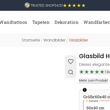
TRUSTED SHOPS
4.51
Wandtattoos
Tapeten
Dekoration
Wandfarbe
Startseite
Wandbilder
Glasbilder
/
/
Glasbild 
Dieses elegante
1
B
Mehr zum Produkt
1
Größe
:
60x40 
★
beliebt
60x40 cm