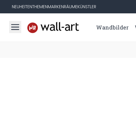
NEUHEITEN
THEMEN
MARKEN
RÄUME
KÜNSTLER
Wandbilder