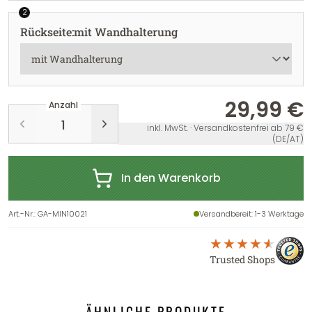
2
Rückseite
:
mit Wandhalterung
29,99 €
Anzahl
inkl. MwSt. · Versandkostenfrei ab 79 €
(DE/AT)
In den Warenkorb
Art.-Nr.
:
GA-MIN10021
Versandbereit
: 1-3 Werktage
Trusted Shops
ÄHNLICHE PRODUKTE