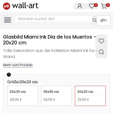
0
0
Artike
Artikel im M
KI
Glasbild Miami Ink Dia de los Muertos -
20x20 cm
Tolle Dekoration aus der Kollektion Miami Ink für die
Wand.
Mehr zum Produkt
1
Größe
:
20x20 cm
30x30 cm
50x50 cm
20x20 cm
49,99 €
69,99 €
29,99 €