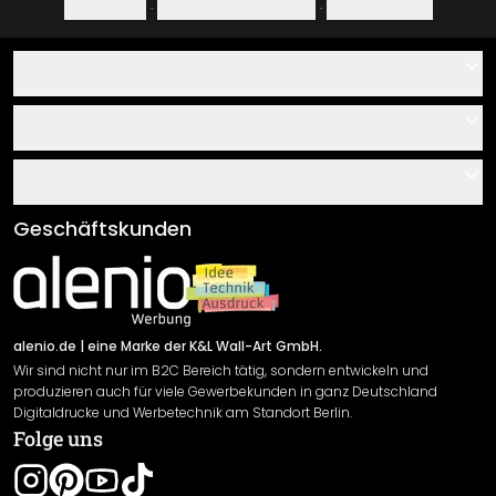
Impressum
·
Datenschutzerklärung
·
Widerrufsrecht
Hilfe
Kontakt
Service
Über uns
Gutscheine
Informationen
Fragen & Antworten
Klebe- und Montageanleitungen
AGB
Geschäftskunden
Material Übersicht
Impressum
Newsletter An-/Abmeldung
Versand & Zahlung
Sendungsverfolgung
Rücksendung
alenio.de
| eine Marke der K&L Wall-Art GmbH.
Wir sind nicht nur im B2C Bereich tätig, sondern entwickeln und
Widerrufsrecht
produzieren auch für viele Gewerbekunden in ganz Deutschland
Datenschutzerklärung
Digitaldrucke und Werbetechnik am Standort Berlin.
Folge uns
Gewährleistung
Leistungserklärung / CE-Zeichen