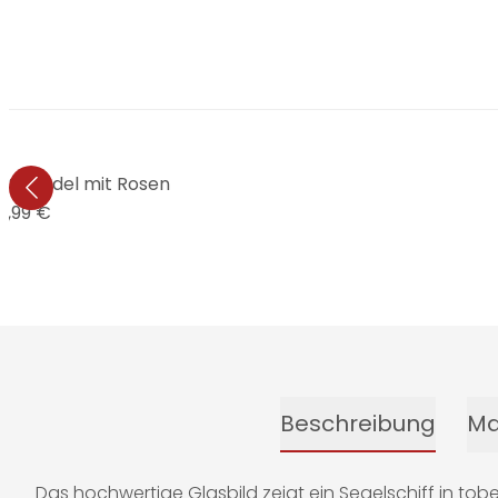
k Schädel mit Rosen
9,99 €
Beschreibung
Ma
Das hochwertige Glasbild zeigt ein Segelschiff in to