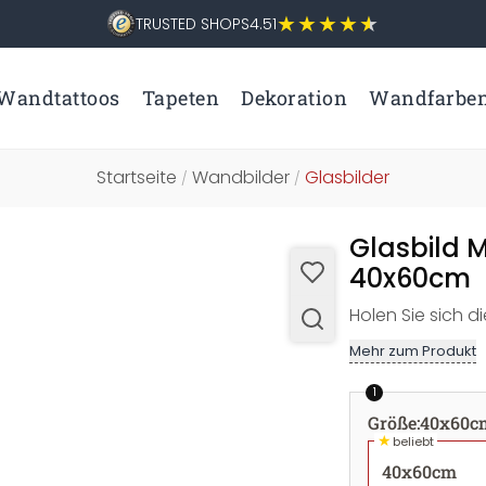
TRUSTED SHOPS
4.51
Wandtattoos
Tapeten
Dekoration
Wandfarbe
Startseite
Wandbilder
Glasbilder
/
/
Glasbild M
40x60cm
Holen Sie sich d
Mehr zum Produkt
1
Größe
:
40x60c
★
beliebt
40x60cm