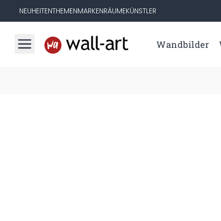
NEUHEITEN
THEMEN
MARKEN
RÄUME
KÜNSTLER
Wandbilder