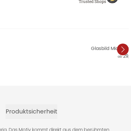
Trusted Shops
Glasbild Miami In
29,
ab
Produktsicherheit
chrig. Das Motiv kommt direkt aus dem berühmten