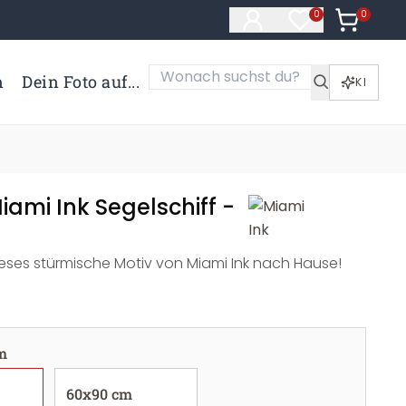
0
Artikel i
0
Artikel im Merk
n
Dein Foto auf...
KI
iami Ink Segelschiff -
ieses stürmische Motiv von Miami Ink nach Hause!
m
60x90 cm