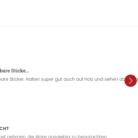
sbare Sticke…
are Sticker. Halten super gut auch auf Holz und sehen dazu su
ECHT
 Zeit nehmen, die Ware ausgiebig zu begutachten.