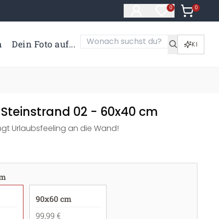
0
Artikel i
0
Artikel im Merk
n
Dein Foto auf...
KI
 Steinstrand 02 - 60x40 cm
ngt Urlaubsfeeling an die Wand!
cm
90x60 cm
99,99 €