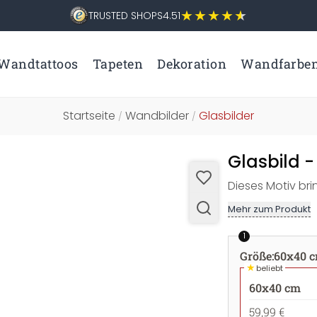
TRUSTED SHOPS
4.51
Wandtattoos
Tapeten
Dekoration
Wandfarbe
Startseite
Wandbilder
Glasbilder
/
/
Glasbild -
Dieses Motiv bri
Mehr zum Produkt
1
Größe
:
60x40 
★
beliebt
60x40 cm
59,99 €