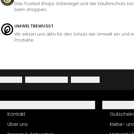
Das Trusted Shops Gütesiegel und der Käuferschutz sorg
beim Shoppen.
UMWELTBEWUSST
Wir setzen uns aktiv für den Schutz der Umwelt ein und 
Produkte.
Impressum
·
Datenschutzerklärung
·
Widerrufsrecht
Hilfe
Service
Kontakt
Gutschein
Über uns
Klebe- un