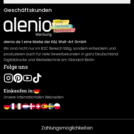
Klebe- und Montageanleitungen
AGB
Geschäftskunden
Material Übersicht
Impressum
Newsletter An-/Abmeldung
Versand & Zahlung
Sendungsverfolgung
Rücksendung
alenio.de
| eine Marke der K&L Wall-Art GmbH.
Wir sind nicht nur im B2C Bereich tätig, sondern entwickeln und
Widerrufsrecht
produzieren auch für viele Gewerbekunden in ganz Deutschland
Datenschutzerklärung
Digitaldrucke und Werbetechnik am Standort Berlin.
Folge uns
Gewährleistung
Leistungserklärung / CE-Zeichen
Cookie Einstellungen
Einkaufen in:
Unsere internationalen Webseiten
Zahlungsmöglichkeiten