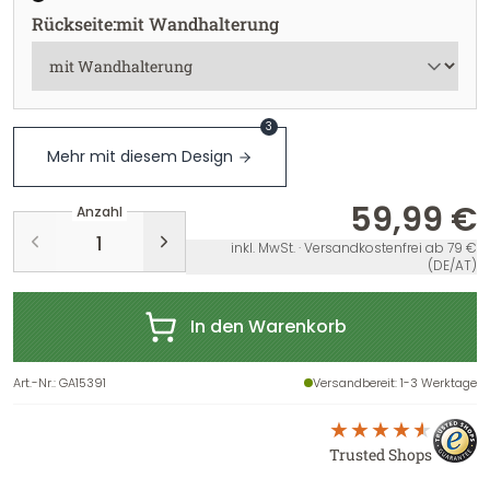
Rückseite
:
mit Wandhalterung
3
Mehr mit diesem Design
59,99 €
Anzahl
inkl. MwSt. · Versandkostenfrei ab 79 €
(DE/AT)
In den Warenkorb
Art.-Nr.
:
GA15391
Versandbereit
: 1-3 Werktage
Trusted Shops