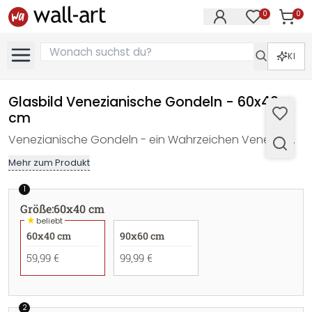
0
0
Artike
Artikel im M
KI
Glasbild Venezianische Gondeln - 60x40
cm
Venezianische Gondeln - ein Wahrzeichen Venedigs.
Mehr zum Produkt
1
Größe
:
60x40 cm
★
beliebt
60x40 cm
90x60 cm
59,99 €
99,99 €
2