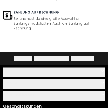
ZAHLUNG AUF RECHNUNG
Bei uns hast du eine große Auswahl an
Zahlungsmodalitäten. Auch die Zahlung auf
Rechnung.
Impressum
·
Datenschutzerklärung
·
Widerrufsrecht
Hilfe
Kontakt
Service
Über uns
Gutscheine
Informationen
Fragen & Antworten
Klebe- und Montageanleitungen
AGB
Geschäftskunden