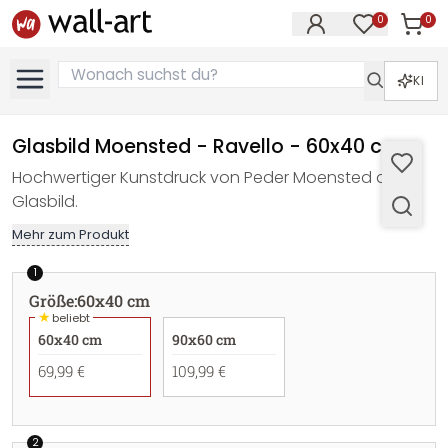
0
0
Artike
Artikel im M
KI
Glasbild Moensted - Ravello - 60x40 cm
Hochwertiger Kunstdruck von Peder Moensted als
Glasbild.
Mehr zum Produkt
1
Größe
:
60x40 cm
★
beliebt
60x40 cm
90x60 cm
69,99 €
109,99 €
2