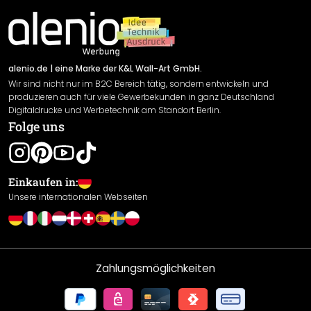
Material Übersicht
Impressum
Newsletter An-/Abmeldung
Versand & Zahlung
Sendungsverfolgung
Rücksendung
alenio.de
| eine Marke der K&L Wall-Art GmbH.
Wir sind nicht nur im B2C Bereich tätig, sondern entwickeln und
Widerrufsrecht
produzieren auch für viele Gewerbekunden in ganz Deutschland
Datenschutzerklärung
Digitaldrucke und Werbetechnik am Standort Berlin.
Folge uns
Gewährleistung
Leistungserklärung / CE-Zeichen
Cookie Einstellungen
Einkaufen in:
Unsere internationalen Webseiten
Zahlungsmöglichkeiten