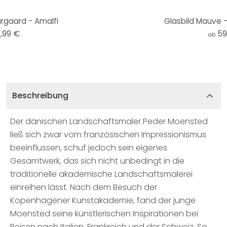
argaard - Amalfi
Glasbild Mauve 
,99 €
59
ab
Beschreibung
Der dänischen Landschaftsmaler Peder Moensted
ließ sich zwar vom französischen Impressionismus
beeinflussen, schuf jedoch sein eigenes
Gesamtwerk, das sich nicht unbedingt in die
traditionelle akademische Landschaftsmalerei
einreihen lässt. Nach dem Besuch der
Kopenhagener Kunstakademie, fand der junge
Moensted seine künstlerischen Inspirationen bei
Reisen nach Italien, Frankreich und der Schweiz. So