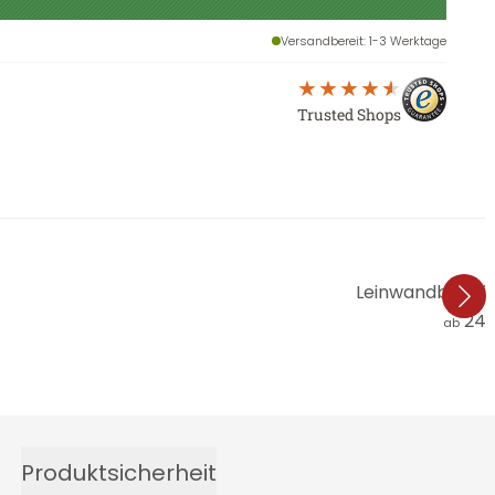
Versandbereit
: 1-3 Werktage
Trusted Shops
Leinwandbild Riv
24,
ab
Produktsicherheit