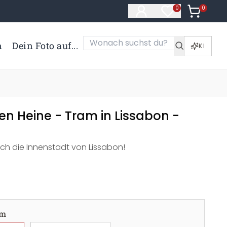
0
Artikel i
0
Artikel im Merk
n
Dein Foto auf...
KI
en Heine - Tram in Lissabon -
rch die Innenstadt von Lissabon!
cm