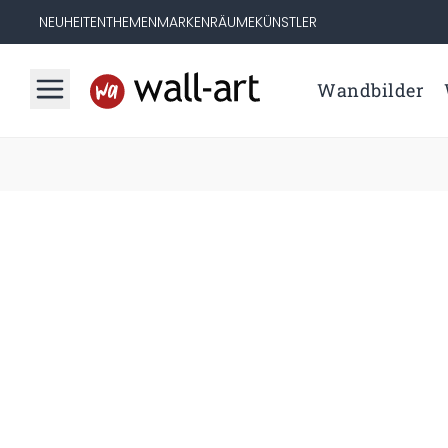
NEUHEITEN
THEMEN
MARKEN
RÄUME
KÜNSTLER
Wandbilder