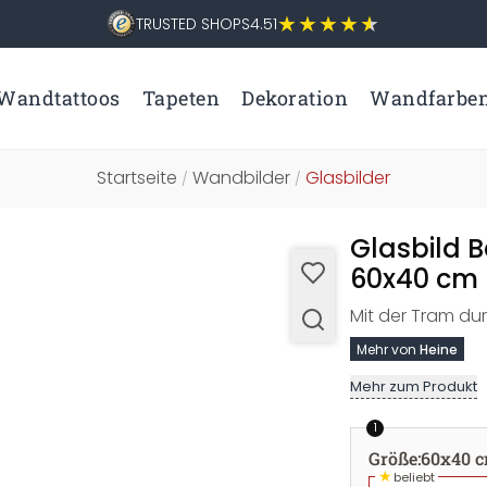
TRUSTED SHOPS
4.51
Wandtattoos
Tapeten
Dekoration
Wandfarbe
Startseite
Wandbilder
Glasbilder
/
/
Glasbild B
60x40 cm
Mit der Tram du
Mehr von
Heine
Mehr zum Produkt
1
Größe
:
60x40 
★
beliebt