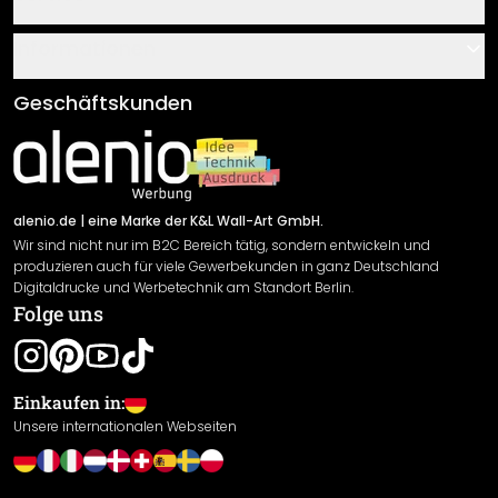
Über uns
Gutscheine
Informationen
Fragen & Antworten
Klebe- und Montageanleitungen
AGB
Geschäftskunden
Material Übersicht
Impressum
Newsletter An-/Abmeldung
Versand & Zahlung
Sendungsverfolgung
Rücksendung
alenio.de
| eine Marke der K&L Wall-Art GmbH.
Wir sind nicht nur im B2C Bereich tätig, sondern entwickeln und
Widerrufsrecht
produzieren auch für viele Gewerbekunden in ganz Deutschland
Datenschutzerklärung
Digitaldrucke und Werbetechnik am Standort Berlin.
Folge uns
Gewährleistung
Leistungserklärung / CE-Zeichen
Cookie Einstellungen
Einkaufen in:
Unsere internationalen Webseiten