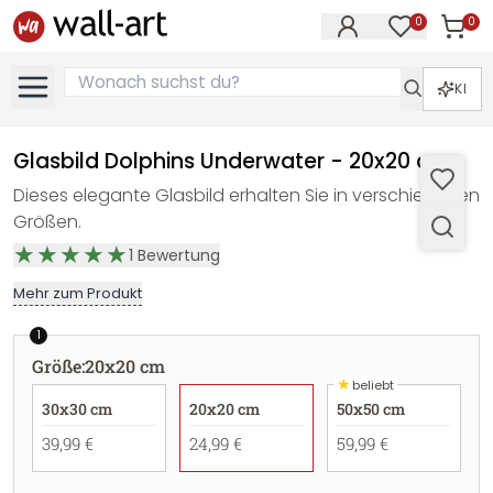
0
0
Artike
Artikel im M
KI
Glasbild Dolphins Underwater - 20x20 cm
Dieses elegante Glasbild erhalten Sie in verschiedenen
Größen.
1
Bewertung
Mehr zum Produkt
1
Größe
:
20x20 cm
★
beliebt
30x30 cm
20x20 cm
50x50 cm
39,99 €
24,99 €
59,99 €