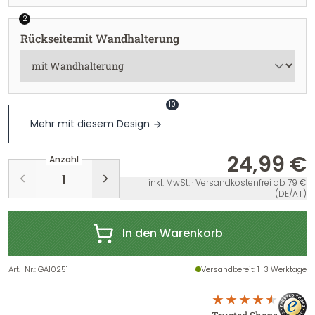
2
Rückseite
:
mit Wandhalterung
10
Mehr mit diesem Design
24,99 €
Anzahl
inkl. MwSt. · Versandkostenfrei ab 79 €
(DE/AT)
In den Warenkorb
Art.-Nr.
:
GA10251
Versandbereit
: 1-3 Werktage