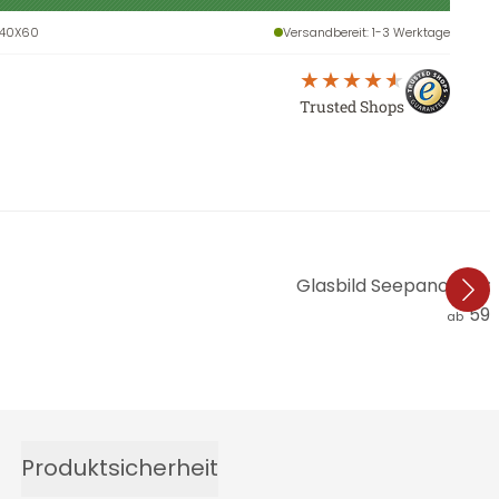
K40X60
Versandbereit
: 1-3 Werktage
Trusted Shops
Glasbild Seepanorama
59,
ab
Produktsicherheit