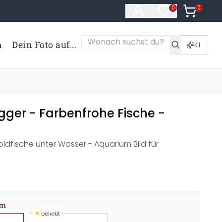
0
Artikel i
0
Artikel im Merk
n
Dein Foto auf...
KI
gger - Farbenfrohe Fische -
dfische unter Wasser - Aquarium Bild für
cm
★
beliebt