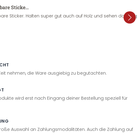
sbare Sticke…
are Sticker. Halten super gut auch auf Holz und sehen dazu su
ECHT
 Zeit nehmen, die Ware ausgiebig zu begutachten.
GT
odukte wird erst nach Eingang deiner Bestellung speziell für
UNG
große Auswahl an Zahlungsmodalitäten. Auch die Zahlung auf