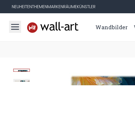
NEUHEITEN
THEMEN
MARKEN
RÄUME
KÜNSTLER
Wandbilder