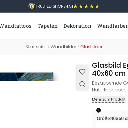
TRUSTED SHOPS
4.51
Wandtattoos
Tapeten
Dekoration
Wandfarbe
Startseite
Wandbilder
Glasbilder
/
/
Glasbild E
40x60 cm
Bezaubernde Gol
Naturliebhaber.
Mehr zum Produkt
1
Größe
:
40x60 