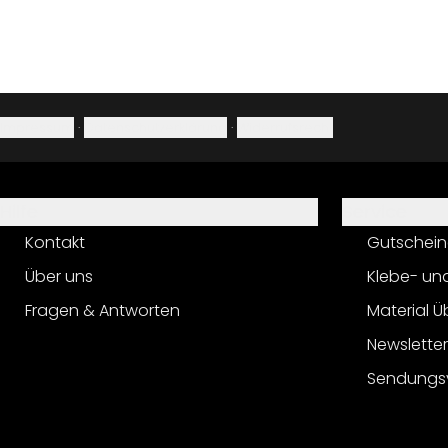
Impressum
·
Datenschutzerklärung
·
Widerrufsrecht
Hilfe
Service
Kontakt
Gutschein
Über uns
Klebe- un
Fragen & Antworten
Material Ü
Newslette
Sendungs