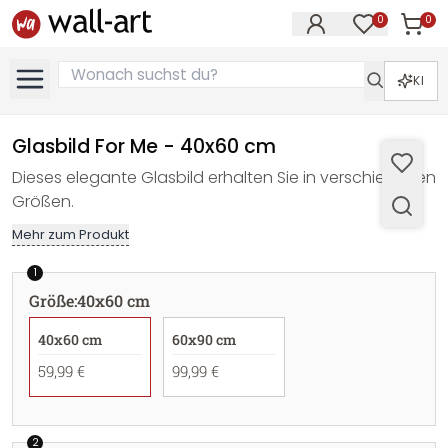
0
0
Artike
Artikel im M
KI
Glasbild For Me - 40x60 cm
Dieses elegante Glasbild erhalten Sie in verschiedenen
Größen.
Mehr zum Produkt
1
Größe
:
40x60 cm
40x60 cm
60x90 cm
59,99 €
99,99 €
2