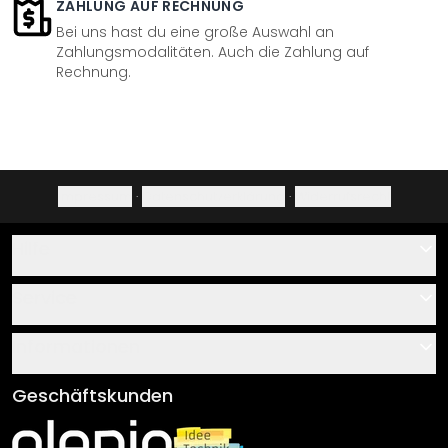
ZAHLUNG AUF RECHNUNG
Bei uns hast du eine große Auswahl an
Zahlungsmodalitäten. Auch die Zahlung auf
Rechnung.
Impressum
·
Datenschutzerklärung
·
Widerrufsrecht
Hilfe
Kontakt
Service
Über uns
Gutscheine
Informationen
Fragen & Antworten
Klebe- und Montageanleitungen
AGB
Geschäftskunden
Material Übersicht
Impressum
Newsletter An-/Abmeldung