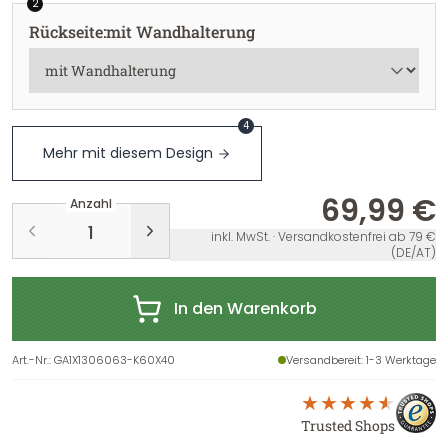
2
Rückseite
:
mit Wandhalterung
4
Mehr mit diesem Design
69,99 €
Anzahl
inkl. MwSt. · Versandkostenfrei ab 79 €
(DE/AT)
In den Warenkorb
Art.-Nr.
:
GA1X1306063-K60X40
Versandbereit
: 1-3 Werktage
Trusted Shops