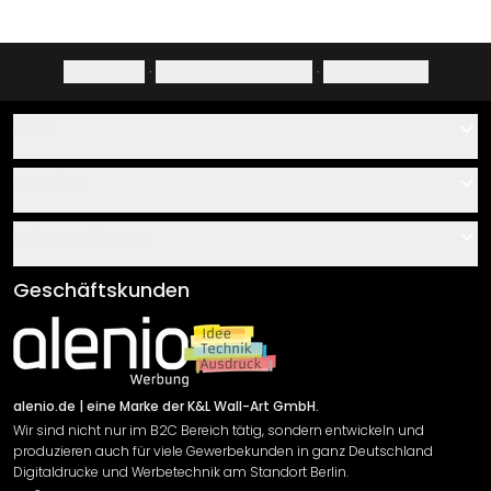
Impressum
·
Datenschutzerklärung
·
Widerrufsrecht
Hilfe
Kontakt
Service
Über uns
Gutscheine
Informationen
Fragen & Antworten
Klebe- und Montageanleitungen
AGB
Geschäftskunden
Material Übersicht
Impressum
Newsletter An-/Abmeldung
Versand & Zahlung
Sendungsverfolgung
Rücksendung
alenio.de
| eine Marke der K&L Wall-Art GmbH.
Wir sind nicht nur im B2C Bereich tätig, sondern entwickeln und
Widerrufsrecht
produzieren auch für viele Gewerbekunden in ganz Deutschland
Datenschutzerklärung
Digitaldrucke und Werbetechnik am Standort Berlin.