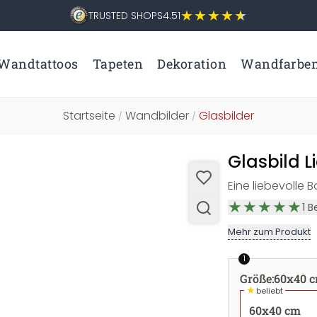
TRUSTED SHOPS
4.51
Wandtattoos
Tapeten
Dekoration
Wandfarbe
Startseite
Wandbilder
Glasbilder
/
/
Glasbild 
Eine liebevolle 
1
B
Mehr zum Produkt
1
Größe
:
60x40 
★
beliebt
60x40 cm