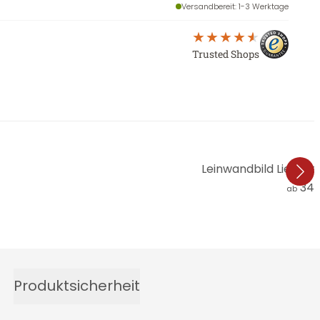
Versandbereit
: 1-3 Werktage
Trusted Shops
Leinwandbild Liebess
34,
ab
Produktsicherheit