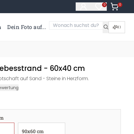
0
Artikel i
0
Artikel im Merk
n
Dein Foto auf...
KI
Liebesstrand - 60x40 cm
Botschaft auf Sand - Steine in Herzform.
ewertung
cm
90x60 cm