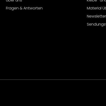
Über uns
Klebe- un
Fragen & Antworten
Material Ü
Newslette
Sendungs