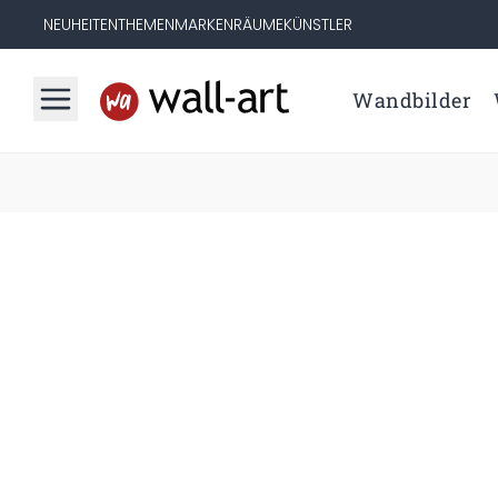
NEUHEITEN
THEMEN
MARKEN
RÄUME
KÜNSTLER
Wandbilder