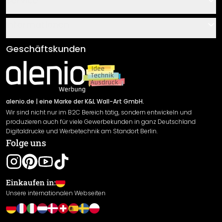
Service
Über uns
Gutscheine
Informationen
Fragen & Antworten
Klebe- und Montageanleitungen
AGB
Geschäftskunden
Material Übersicht
Impressum
Newsletter An-/Abmeldung
Versand & Zahlung
Sendungsverfolgung
Rücksendung
alenio.de
| eine Marke der K&L Wall-Art GmbH.
Wir sind nicht nur im B2C Bereich tätig, sondern entwickeln und
Widerrufsrecht
produzieren auch für viele Gewerbekunden in ganz Deutschland
Datenschutzerklärung
Digitaldrucke und Werbetechnik am Standort Berlin.
Folge uns
Gewährleistung
Leistungserklärung / CE-Zeichen
Cookie Einstellungen
Einkaufen in:
Unsere internationalen Webseiten