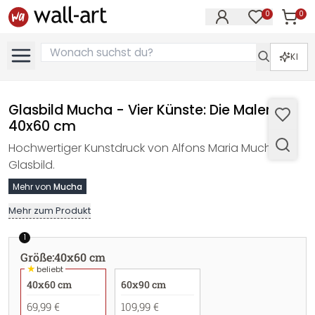
0
0
Artike
Artikel im M
KI
Glasbild Mucha - Vier Künste: Die Malerei -
40x60 cm
Hochwertiger Kunstdruck von Alfons Maria Mucha als
Glasbild.
Mehr von
Mucha
Mehr zum Produkt
1
Größe
:
40x60 cm
★
beliebt
40x60 cm
60x90 cm
69,99 €
109,99 €