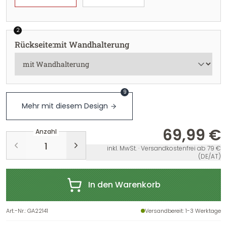
2
Rückseite
:
mit Wandhalterung
9
Mehr mit diesem Design
69,99 €
Anzahl
inkl. MwSt. · Versandkostenfrei ab 79 €
(DE/AT)
In den Warenkorb
Art.-Nr.
:
GA22141
Versandbereit
: 1-3 Werktage