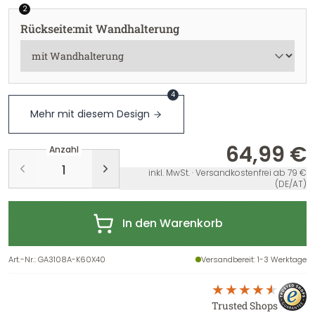
2
Rückseite
:
mit Wandhalterung
4
Mehr mit diesem Design
64,99 €
Anzahl
inkl. MwSt. · Versandkostenfrei ab 79 €
(DE/AT)
In den Warenkorb
Art.-Nr.
:
GA3108A-K60X40
Versandbereit
: 1-3 Werktage
Trusted Shops