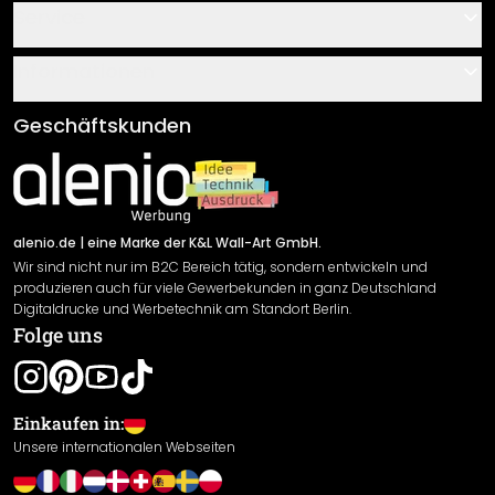
Kontakt
Service
Über uns
Gutscheine
Informationen
Fragen & Antworten
Klebe- und Montageanleitungen
AGB
Geschäftskunden
Material Übersicht
Impressum
Newsletter An-/Abmeldung
Versand & Zahlung
Sendungsverfolgung
Rücksendung
alenio.de
| eine Marke der K&L Wall-Art GmbH.
Wir sind nicht nur im B2C Bereich tätig, sondern entwickeln und
Widerrufsrecht
produzieren auch für viele Gewerbekunden in ganz Deutschland
Datenschutzerklärung
Digitaldrucke und Werbetechnik am Standort Berlin.
Folge uns
Gewährleistung
Leistungserklärung / CE-Zeichen
Cookie Einstellungen
Einkaufen in:
Unsere internationalen Webseiten