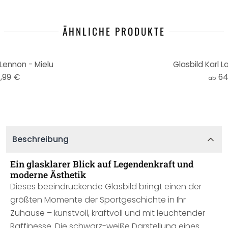
ÄHNLICHE PRODUKTE
Lennon - Mielu
Glasbild Karl L
,99 €
64
ab
Beschreibung
Ein glasklarer Blick auf Legendenkraft und
moderne Ästhetik
Dieses beeindruckende Glasbild bringt einen der
größten Momente der Sportgeschichte in Ihr
Zuhause – kunstvoll, kraftvoll und mit leuchtender
Raffinesse. Die schwarz-weiße Darstellung eines