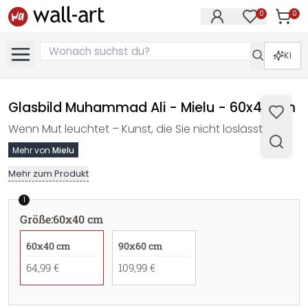
0
0
Artike
Artikel im M
KI
Glasbild Muhammad Ali - Mielu - 60x40 cm
Wenn Mut leuchtet – Kunst, die Sie nicht loslässt.
Mehr von
Mielu
Mehr zum Produkt
1
Größe
:
60x40 cm
60x40 cm
90x60 cm
64,99 €
109,99 €