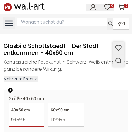
0
0
Artike
Artikel im M
KI
Glasbild Schottstaedt - Der Stadt
entkommen - 40x60 cm
Kontrastreiche Fotokunst in Schwarz-Weiß enthält eine
ganz besondere Wirkung.
Mehr zum Produkt
1
Größe
:
40x60 cm
40x60 cm
60x90 cm
69,99 €
119,99 €