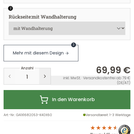
2
Rückseite
:
mit Wandhalterung
3
Mehr mit diesem Design
69,99 €
Anzahl
inkl. MwSt. · Versandkostenfrei ab 79 €
(DE/AT)
In den Warenkorb
Art.-Nr.
:
GA1X1682053-K40X60
Versandbereit
: 1-3 Werktage