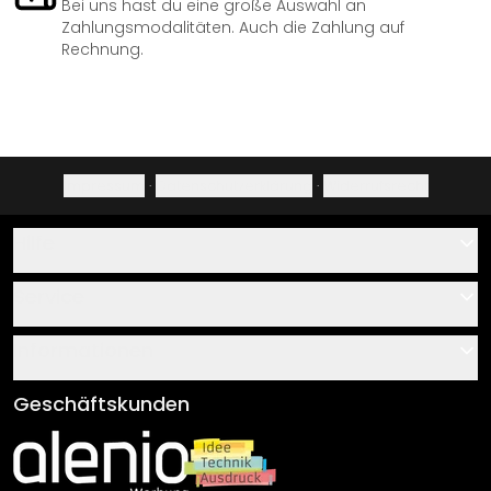
Bei uns hast du eine große Auswahl an
Zahlungsmodalitäten. Auch die Zahlung auf
Rechnung.
Impressum
·
Datenschutzerklärung
·
Widerrufsrecht
Hilfe
Kontakt
Service
Über uns
Gutscheine
Informationen
Fragen & Antworten
Klebe- und Montageanleitungen
AGB
Geschäftskunden
Material Übersicht
Impressum
Newsletter An-/Abmeldung
Versand & Zahlung