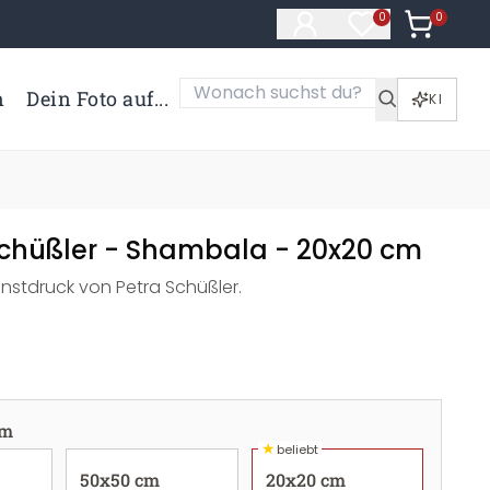
0
Artikel i
0
Artikel im Merk
n
Dein Foto auf...
KI
Schüßler - Shambala - 20x20 cm
nstdruck von Petra Schüßler.
cm
★
beliebt
50x50 cm
20x20 cm