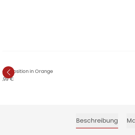
 Composition in Orange
9,99 €
Beschreibung
Ma