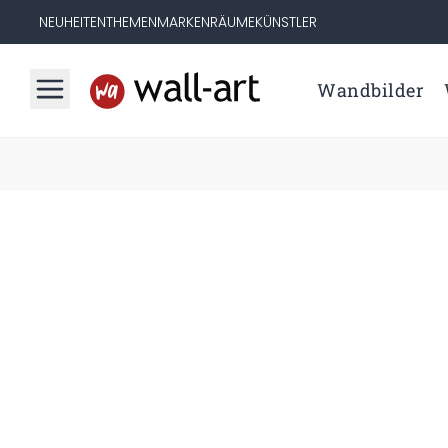
NEUHEITEN
THEMEN
MARKEN
RÄUME
KÜNSTLER
Wandbilder