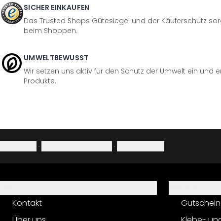
SICHER EINKAUFEN
Das Trusted Shops Gütesiegel und der Käuferschutz sorg
beim Shoppen.
UMWELTBEWUSST
Wir setzen uns aktiv für den Schutz der Umwelt ein und 
Produkte.
Impressum
·
Datenschutzerklärung
·
Widerrufsrecht
Hilfe
Service
Kontakt
Gutschein
Über uns
Klebe- un