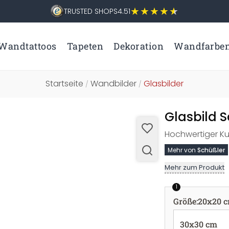
TRUSTED SHOPS
4.51
Wandtattoos
Tapeten
Dekoration
Wandfarbe
Startseite
Wandbilder
Glasbilder
/
/
Glasbild 
Hochwertiger Ku
Mehr von
Schüßler
Mehr zum Produkt
1
Größe
:
20x20 
30x30 cm