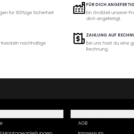
FÜR DICH ANGEFERTI
en für 100%ige Sicherheit
Ein Großteil unserer Pr
dich angefertigt.
ZAHLUNG AUF RECHN
entwickeln nachhaltige
Bei uns hast du eine 
Rechnung.
Informationen
e
AGB
d Montageanleitungen
Impressum