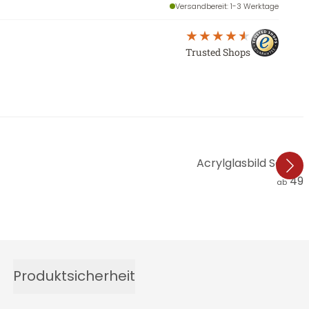
Versandbereit
: 1-3 Werktage
Trusted Shops
Acrylglasbild Schüß
49,
ab
Produktsicherheit