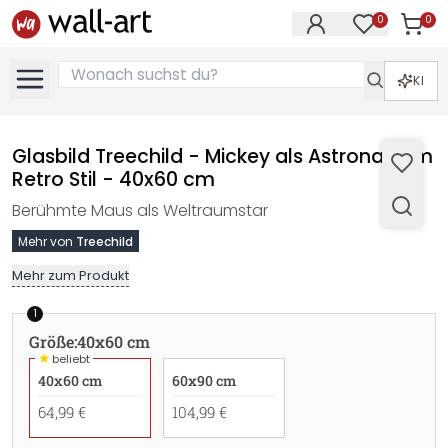
0
0
Artike
Artikel im M
KI
Glasbild Treechild - Mickey als Astronaut im
Retro Stil - 40x60 cm
Berühmte Maus als Weltraumstar
Mehr von
Treechild
Mehr zum Produkt
1
Größe
:
40x60 cm
★
beliebt
40x60 cm
60x90 cm
64,99 €
104,99 €