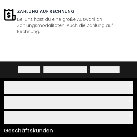
ZAHLUNG AUF RECHNUNG
Bei uns hast du eine große Auswahl an
Zahlungsmodalitäten. Auch die Zahlung auf
Rechnung.
Impressum
·
Datenschutzerklärung
·
Widerrufsrecht
Hilfe
Kontakt
Service
Über uns
Gutscheine
Informationen
Fragen & Antworten
Klebe- und Montageanleitungen
AGB
Geschäftskunden
Material Übersicht