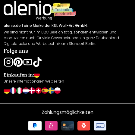
Impressum
Newsletter An-/Abmeldung
Versand & Zahlung
Sendungsverfolgung
Rücksendung
alenio.de
| eine Marke der K&L Wall-Art GmbH.
Wir sind nicht nur im B2C Bereich tätig, sondern entwickeln und
Widerrufsrecht
produzieren auch für viele Gewerbekunden in ganz Deutschland
Datenschutzerklärung
Digitaldrucke und Werbetechnik am Standort Berlin.
Folge uns
Gewährleistung
Leistungserklärung / CE-Zeichen
Cookie Einstellungen
Einkaufen in:
Unsere internationalen Webseiten
Zahlungsmöglichkeiten