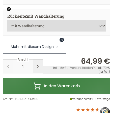
2
Rückseite
:
mit Wandhalterung
10
Mehr mit diesem Design
64,99 €
Anzahl
inkl. MwSt. · Versandkostenfrei ab 79 €
(DE/AT)
In den Warenkorb
Art.-Nr.
:
GA2495A-K40X60
Versandbereit
: 1-3 Werktage