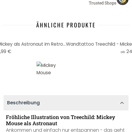
Trusted Shops
ÄHNLICHE PRODUKTE
Rundes Wandbild Treechild - Mickey als Astronaut im Retro Stil - Alu-Dibond
,99 €
24
ab
Beschreibung
Fröhliche Illustration von Treechild: Mickey
Mouse als Astronaut
Ankommen und einfach nur entspannen - das geht