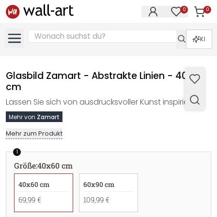
0
0
Artike
Artikel im M
KI
Glasbild Zamart - Abstrakte Linien - 40x60
cm
Lassen Sie sich von ausdrucksvoller Kunst inspirieren!
Mehr von
Zamart
Mehr zum Produkt
1
Größe
:
40x60 cm
40x60 cm
60x90 cm
69,99 €
109,99 €