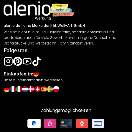
Impressum
Newsletter An-/Abmeldung
Versand & Zahlung
Sendungsverfolgung
Rücksendung
alenio.de
| eine Marke der K&L Wall-Art GmbH.
Wir sind nicht nur im B2C Bereich tätig, sondern entwickeln und
Widerrufsrecht
produzieren auch für viele Gewerbekunden in ganz Deutschland
Datenschutzerklärung
Digitaldrucke und Werbetechnik am Standort Berlin.
Folge uns
Gewährleistung
Leistungserklärung / CE-Zeichen
Cookie Einstellungen
Einkaufen in:
Unsere internationalen Webseiten
Zahlungsmöglichkeiten