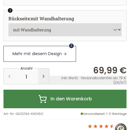
2
Rückseite
:
mit Wandhalterung
3
Mehr mit diesem Design
69,99 €
Anzahl
inkl. MwSt. · Versandkostenfrei ab 79 €
(DE/AT)
In den Warenkorb
Art.-Nr.
:
GA2129A-K40X60
Versandbereit
: 1-3 Werktage