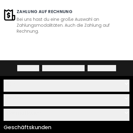
ZAHLUNG AUF RECHNUNG
Bei uns hast du eine große Auswahl an
Zahlungsmodalitäten. Auch die Zahlung auf
Rechnung.
Impressum
·
Datenschutzerklärung
·
Widerrufsrecht
Hilfe
Kontakt
Service
Über uns
Gutscheine
Informationen
Fragen & Antworten
Klebe- und Montageanleitungen
AGB
Geschäftskunden
Material Übersicht