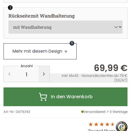
2
Rückseite
:
mit Wandhalterung
5
Mehr mit diesem Design
69,99 €
Anzahl
inkl. MwSt. · Versandkostenfrei ab 79 €
(DE/AT)
In den Warenkorb
Art.-Nr.
:
GA76343
Versandbereit
: 1-3 Werktage
Trusted Shops