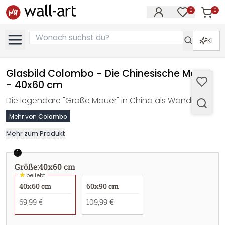
0
0
Artike
Artikel im M
KI
Glasbild Colombo - Die Chinesische Mauer
- 40x60 cm
Die legendäre "Große Mauer" in China als Wandbild.
Mehr von
Colombo
Mehr zum Produkt
1
Größe
:
40x60 cm
★
beliebt
40x60 cm
60x90 cm
69,99 €
109,99 €