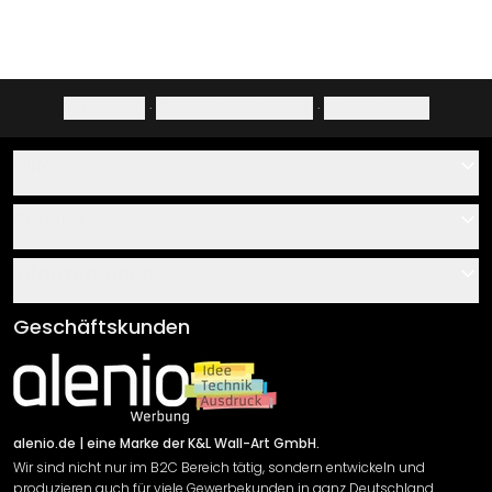
Impressum
·
Datenschutzerklärung
·
Widerrufsrecht
Hilfe
Kontakt
Service
Über uns
Gutscheine
Informationen
Fragen & Antworten
Klebe- und Montageanleitungen
AGB
Geschäftskunden
Material Übersicht
Impressum
Newsletter An-/Abmeldung
Versand & Zahlung
Sendungsverfolgung
Rücksendung
alenio.de
| eine Marke der K&L Wall-Art GmbH.
Wir sind nicht nur im B2C Bereich tätig, sondern entwickeln und
Widerrufsrecht
produzieren auch für viele Gewerbekunden in ganz Deutschland