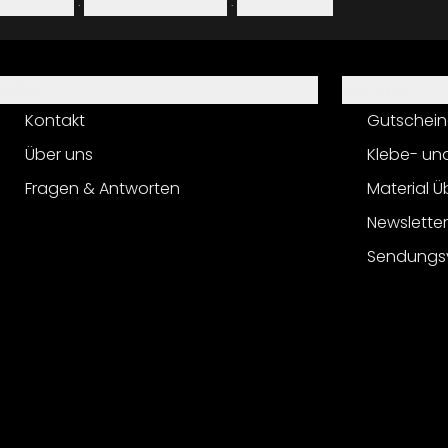
Impressum
·
Datenschutzerklärung
·
Widerrufsrecht
Hilfe
Service
Kontakt
Gutschein
Über uns
Klebe- un
Fragen & Antworten
Material Ü
Newslette
Sendungs