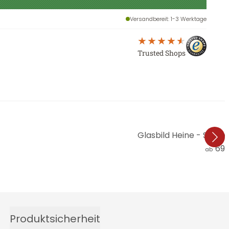
Versandbereit
: 1-3 Werktage
Trusted Shops
Glasbild Heine - Stift 
69,
ab
Produktsicherheit