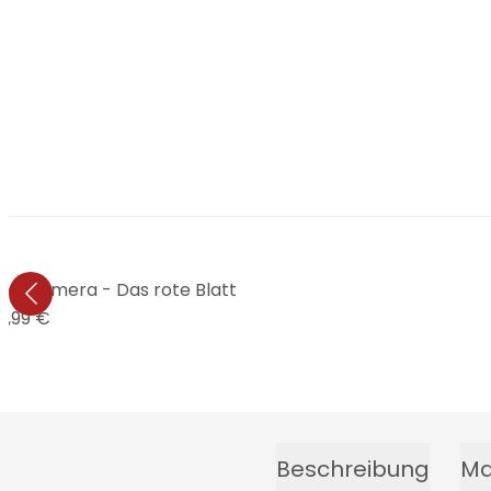
t vs. Kamera - Das rote Blatt
9,99 €
Beschreibung
Ma