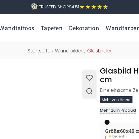
TRUSTED SHOPS
4.51
Wandtattoos
Tapeten
Dekoration
Wandfarbe
Startseite
Wandbilder
Glasbilder
/
/
Glasbild H
cm
Eine einsame Ze
Mehr von
Heine
Mehr zum Produkt
1
Größe
:
60x40 
★
beliebt