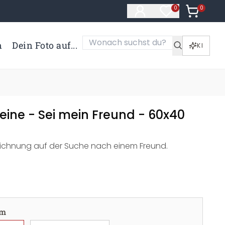
0
Artikel i
0
Artikel im Merk
n
Dein Foto auf...
KI
eine - Sei mein Freund - 60x40
ichnung auf der Suche nach einem Freund.
cm