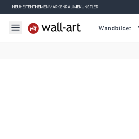
NEUHEITEN
THEMEN
MARKEN
RÄUME
KÜNSTLER
Wandbilder