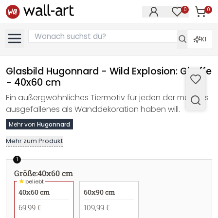
0
0
Artike
Artikel im M
KI
Glasbild Hugonnard - Wild Explosion: Giraffe
- 40x60 cm
Ein außergwöhnliches Tiermotiv für jeden der mal was
ausgefallenes als Wanddekoration haben will.
Mehr von
Hugonnard
Mehr zum Produkt
1
Größe
:
40x60 cm
★
beliebt
40x60 cm
60x90 cm
69,99 €
109,99 €