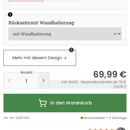
2
Rückseite
:
mit Wandhalterung
3
Mehr mit diesem Design
69,99 €
Anzahl
inkl. MwSt. · Versandkostenfrei ab 79 €
(DE/AT)
In den Warenkorb
Art.-Nr.
:
GA87913
Versandbereit
: 1-3 Werktage