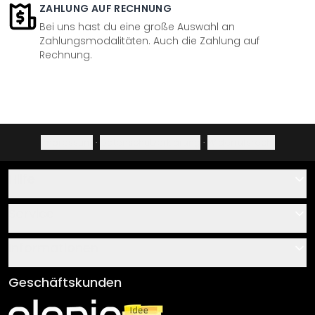
ZAHLUNG AUF RECHNUNG
Bei uns hast du eine große Auswahl an
Zahlungsmodalitäten. Auch die Zahlung auf
Rechnung.
Impressum
·
Datenschutzerklärung
·
Widerrufsrecht
Hilfe
Kontakt
Service
Über uns
Gutscheine
Informationen
Fragen & Antworten
Klebe- und Montageanleitungen
AGB
Geschäftskunden
Material Übersicht
Impressum