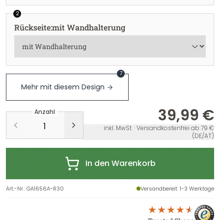
2
Rückseite
:
mit Wandhalterung
7
Mehr mit diesem Design
39,99 €
Anzahl
inkl. MwSt. · Versandkostenfrei ab 79 €
(DE/AT)
In den Warenkorb
Art.-Nr.
:
GA1656A-R30
Versandbereit
: 1-3 Werktage