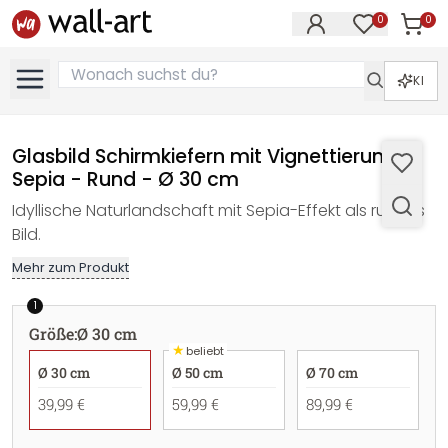
0
0
Artike
Artikel im M
KI
Glasbild Schirmkiefern mit Vignettierung
Sepia - Rund - Ø 30 cm
Idyllische Naturlandschaft mit Sepia-Effekt als rundes
Bild.
Mehr zum Produkt
1
Größe
:
Ø 30 cm
★
beliebt
Ø 30 cm
Ø 50 cm
Ø 70 cm
39,99 €
59,99 €
89,99 €