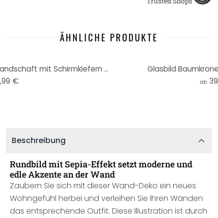
Trusted Shops
ÄHNLICHE PRODUKTE
Glasbild Voogd - Italienische Landschaft mit Schirmkiefern - Rund
Glasbild Baumkrone
,99 €
39
ab
Beschreibung
Rundbild mit Sepia-Effekt setzt moderne und
edle Akzente an der Wand
Zaubern Sie sich mit dieser Wand-Deko ein neues
Wohngefühl herbei und verleihen Sie Ihren Wänden
das entsprechende Outfit. Diese Illustration ist durch