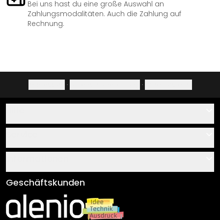
Bei uns hast du eine große Auswahl an
Zahlungsmodalitäten. Auch die Zahlung auf
Rechnung.
Impressum
·
Datenschutzerklärung
·
Widerrufsrecht
Hilfe
Kontakt
Service
Über uns
Gutscheine
Informationen
Fragen & Antworten
Klebe- und Montageanleitungen
AGB
Geschäftskunden
Material Übersicht
Impressum
Newsletter An-/Abmeldung
Versand & Zahlung