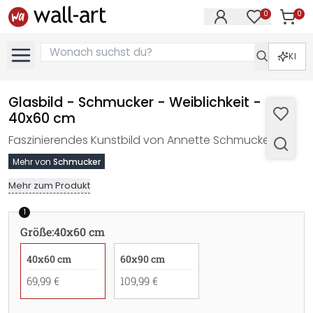
0
0
Artike
Artikel im M
KI
Glasbild - Schmucker - Weiblichkeit -
40x60 cm
Faszinierendes Kunstbild von Annette Schmucker.
Mehr von
Schmucker
Mehr zum Produkt
1
Größe
:
40x60 cm
40x60 cm
60x90 cm
69,99 €
109,99 €