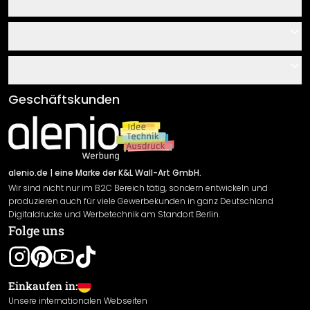
Kontakt
Service
Über uns
Gutscheine
Informationen
Fragen & Antworten
Klebe- und Montageanleitungen
AGB
Geschäftskunden
Material Übersicht
Impressum
Newsletter An-/Abmeldung
Versand & Zahlung
Sendungsverfolgung
Rücksendung
alenio.de
| eine Marke der K&L Wall-Art GmbH.
Wir sind nicht nur im B2C Bereich tätig, sondern entwickeln und
Widerrufsrecht
produzieren auch für viele Gewerbekunden in ganz Deutschland
Datenschutzerklärung
Digitaldrucke und Werbetechnik am Standort Berlin.
Folge uns
Gewährleistung
Leistungserklärung / CE-Zeichen
Cookie Einstellungen
Einkaufen in:
Unsere internationalen Webseiten