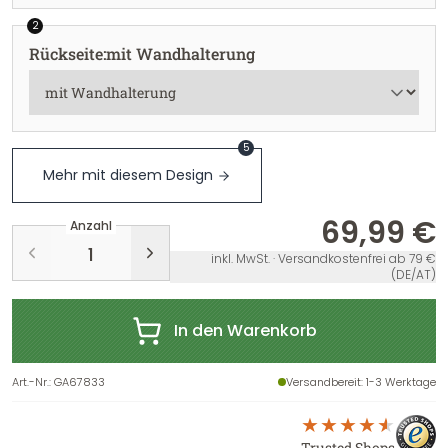
2
Rückseite
:
mit Wandhalterung
5
Mehr mit diesem Design
69,99 €
Anzahl
inkl. MwSt. · Versandkostenfrei ab 79 €
(DE/AT)
In den Warenkorb
Art.-Nr.
:
GA67833
Versandbereit
: 1-3 Werktage
Trusted Shops