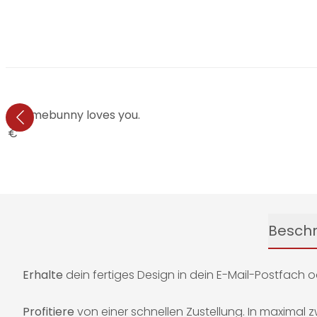
n - Somebunny loves you.
0 €
Besch
Erhalte
dein fertiges Design in dein E-Mail-Postfach 
Profitiere
von einer schnellen Zustellung. In maximal