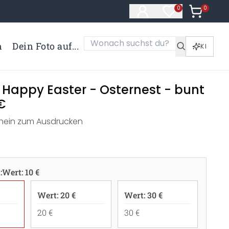
0
Artikel i
0
Artikel im Merk
n
Dein Foto auf...
KI
 Happy Easter - Osternest - bunt
€
ein zum Ausdrucken
t
:
Wert: 10 €
Wert: 20 €
Wert: 30 €
20 €
30 €