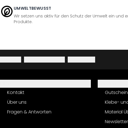
UMWELTBEWUSST
Wir setzen uns aktiv für den Schutz der Umwelt ein und 
Produkte.
Impressum
·
Datenschutzerklärung
·
Widerrufsrecht
Hilfe
Service
Kontakt
Gutschein
Über uns
Klebe- un
Fragen & Antworten
Material Ü
Newslette