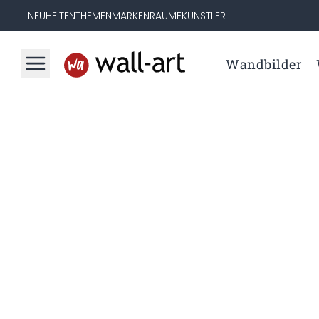
NEUHEITEN
THEMEN
MARKEN
RÄUME
KÜNSTLER
Wandbilder