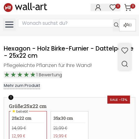
0
0
Artike
Artikel im M
KI
Hexagon - Holz Birke-Furnier - Dattelpalme
- 25x22 cm
Pflegeleichte Pflanzen für Ihre Wand!
1
Bewertung
Mehr zum Produkt
1
SALE -13%
Größe
:
25x22 cm
★
beliebt
25x22 cm
35x30 cm
14,99 €
21,99 €
12,99 €
19,99 €