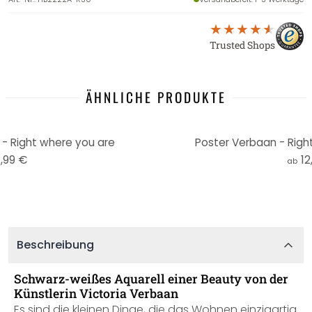
Trusted Shops
ÄHNLICHE PRODUKTE
- Right where you are
Poster Verbaan - Righ
,99 €
12
ab
Beschreibung
Schwarz-weißes Aquarell einer Beauty von der
Künstlerin Victoria Verbaan
Es sind die kleinen Dinge, die das Wohnen einzigartig