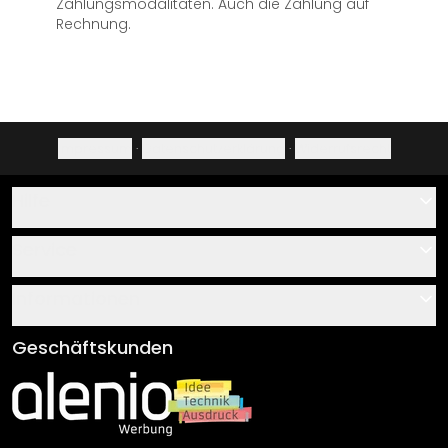
Zahlungsmodalitäten. Auch die Zahlung auf
Rechnung.
Impressum
·
Datenschutzerklärung
·
Widerrufsrecht
Hilfe
Kontakt
Service
Über uns
Gutscheine
Informationen
Fragen & Antworten
Klebe- und Montageanleitungen
AGB
Geschäftskunden
Material Übersicht
Impressum
Newsletter An-/Abmeldung
Versand & Zahlung
Sendungsverfolgung
Rücksendung