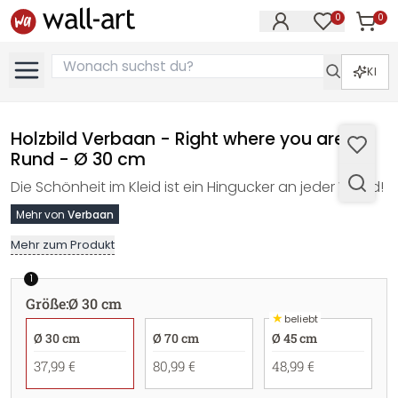
0
0
Artike
Artikel im M
KI
Holzbild Verbaan - Right where you are -
Rund - Ø 30 cm
Die Schönheit im Kleid ist ein Hingucker an jeder Wand!
Mehr von
Verbaan
Mehr zum Produkt
1
Größe
:
Ø 30 cm
★
beliebt
Ø 30 cm
Ø 70 cm
Ø 45 cm
37,99 €
80,99 €
48,99 €