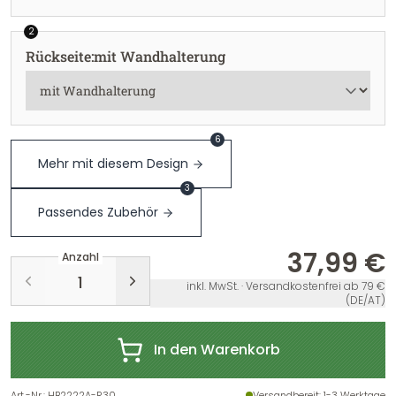
2
Rückseite
:
mit Wandhalterung
6
Mehr mit diesem Design
3
Passendes Zubehör
37,99 €
Anzahl
inkl. MwSt. · Versandkostenfrei ab 79 €
(DE/AT)
In den Warenkorb
Art.-Nr.
:
HB2222A-R30
Versandbereit
: 1-3 Werktage