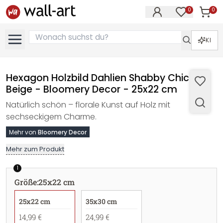
0
0
Artike
Artikel im M
KI
Hexagon Holzbild Dahlien Shabby Chic
Beige - Bloomery Decor - 25x22 cm
Natürlich schön – florale Kunst auf Holz mit
sechseckigem Charme.
Mehr von
Bloomery Decor
Mehr zum Produkt
1
Größe
:
25x22 cm
25x22 cm
35x30 cm
14,99 €
24,99 €