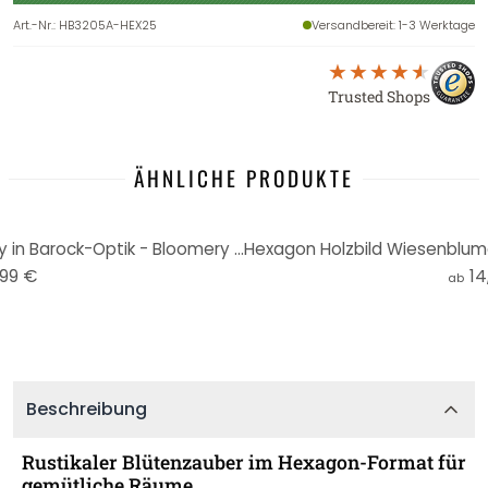
Art.-Nr.
:
HB3205A-HEX25
Versandbereit
: 1-3 Werktage
Trusted Shops
ÄHNLICHE PRODUKTE
Hexagon Wandbild Blüten Ivory in Barock-Optik - Bloomery Decor - Alu-Dibond
,99 €
14
ab
Beschreibung
Rustikaler Blütenzauber im Hexagon-Format für
gemütliche Räume