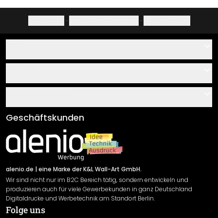
Impressum
·
Datenschutzerklärung
·
Widerrufsrecht
Hilfe
Kontakt
Service
Über uns
Gutscheine
Informationen
Fragen & Antworten
Klebe- und Montageanleitungen
AGB
Geschäftskunden
Material Übersicht
Impressum
Newsletter An-/Abmeldung
Versand & Zahlung
Sendungsverfolgung
Rücksendung
alenio.de
| eine Marke der K&L Wall-Art GmbH.
Wir sind nicht nur im B2C Bereich tätig, sondern entwickeln und
Widerrufsrecht
produzieren auch für viele Gewerbekunden in ganz Deutschland
Datenschutzerklärung
Digitaldrucke und Werbetechnik am Standort Berlin.
Folge uns
Gewährleistung