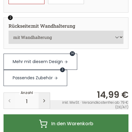
2
Rückseite
:
mit Wandhalterung
14
Mehr mit diesem Design
3
Passendes Zubehör
14,99 €
Anzahl
inkl. MwSt. · Versandkostenfrei ab 79 €
(DE/AT)
In den Warenkorb