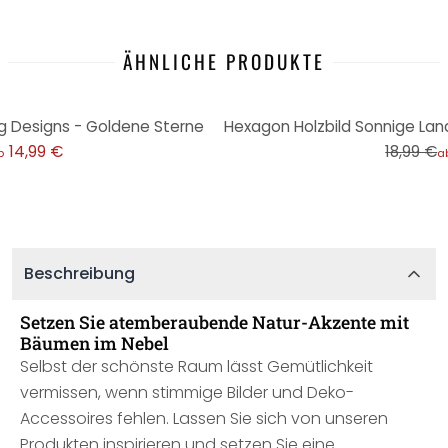
ÄHNLICHE PRODUKTE
-21%
g Designs - Goldene Sterne
14,99 €
18,99 €
b
a
Beschreibung
Setzen Sie atemberaubende Natur-Akzente mit
Bäumen im Nebel
Selbst der schönste Raum lässt Gemütlichkeit
vermissen, wenn stimmige Bilder und Deko-
Accessoires fehlen. Lassen Sie sich von unseren
Produkten inspirieren und setzen Sie eine