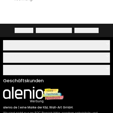
Impressum
·
Datenschutzerklärung
·
Widerrufsrecht
Hilfe
Kontakt
Service
Über uns
Gutscheine
Informationen
Fragen & Antworten
Klebe- und Montageanleitungen
AGB
Geschäftskunden
Material Übersicht
Impressum
Newsletter An-/Abmeldung
Versand & Zahlung
Sendungsverfolgung
Rücksendung
alenio.de
| eine Marke der K&L Wall-Art GmbH.
Wir sind nicht nur im B2C Bereich tätig, sondern entwickeln und