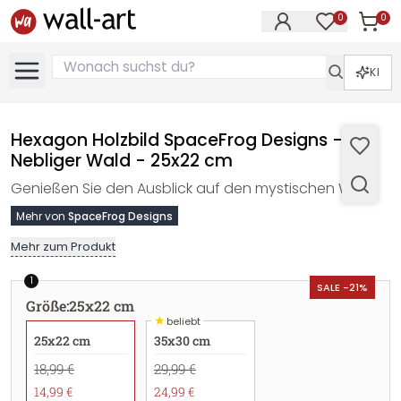
0
0
Artike
Artikel im M
KI
Hexagon Holzbild SpaceFrog Designs -
Nebliger Wald - 25x22 cm
Genießen Sie den Ausblick auf den mystischen Wald!
Mehr von
SpaceFrog Designs
Mehr zum Produkt
1
SALE -21%
Größe
:
25x22 cm
★
beliebt
25x22 cm
35x30 cm
18,99 €
29,99 €
14,99 €
24,99 €