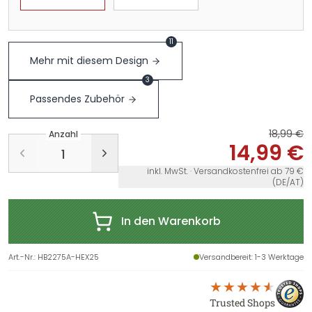
11
Mehr mit diesem Design
3
Passendes Zubehör
18,99 €
Anzahl
14,99 €
inkl. MwSt. · Versandkostenfrei ab 79 €
(DE/AT)
In den Warenkorb
Art.-Nr.
:
HB2275A-HEX25
Versandbereit
: 1-3 Werktage
Trusted Shops