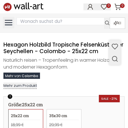
0
0
Artike
Artikel im M
KI
Hexagon Holzbild Tropische Felsenküste der
Seychellen - Colombo - 25x22 cm
Natürlich reisen – Tropenfeeling in warmer Holzoptik
und moderner Hexagonform.
Mehr von
Colombo
Mehr zum Produkt
1
SALE -21%
Größe
:
25x22 cm
25x22 cm
35x30 cm
18,99 €
29,99 €