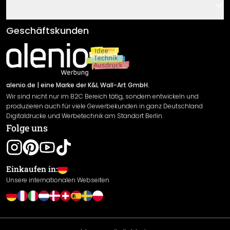
Gutscheine
Informationen
Fragen & Antworten
Klebe- und Montageanleitungen
AGB
Geschäftskunden
Material Übersicht
Impressum
Newsletter An-/Abmeldung
Versand & Zahlung
Sendungsverfolgung
Rücksendung
alenio.de
| eine Marke der K&L Wall-Art GmbH.
Wir sind nicht nur im B2C Bereich tätig, sondern entwickeln und
Widerrufsrecht
produzieren auch für viele Gewerbekunden in ganz Deutschland
Datenschutzerklärung
Digitaldrucke und Werbetechnik am Standort Berlin.
Folge uns
Gewährleistung
Leistungserklärung / CE-Zeichen
Cookie Einstellungen
Einkaufen in:
Unsere internationalen Webseiten