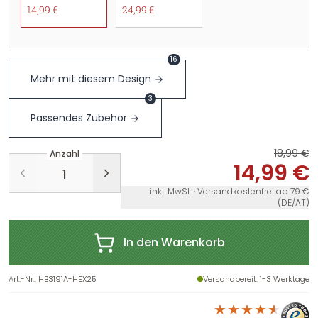
14,99 €
24,99 €
16
Mehr mit diesem Design
3
Passendes Zubehör
18,99 €
Anzahl
14,99 €
inkl. MwSt. · Versandkostenfrei ab 79 €
(DE/AT)
In den Warenkorb
Art.-Nr.
:
HB3191A-HEX25
Versandbereit
: 1-3 Werktage