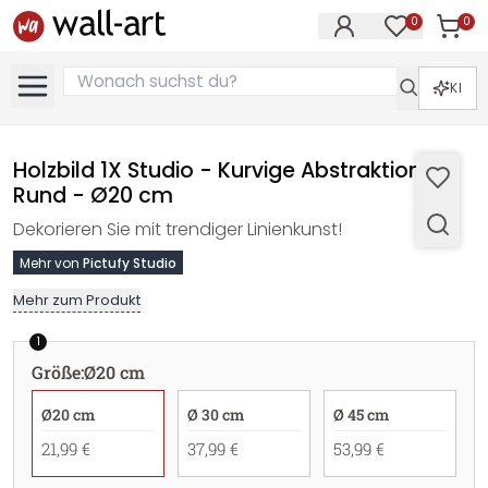
0
0
Artike
Artikel im M
KI
Holzbild 1X Studio - Kurvige Abstraktion -
Rund - Ø20 cm
Dekorieren Sie mit trendiger Linienkunst!
Mehr von
Pictufy Studio
Mehr zum Produkt
1
Größe
:
Ø20 cm
Ø20 cm
Ø 30 cm
Ø 45 cm
21,99 €
37,99 €
53,99 €