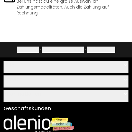
Bei uns hast du eine große Auswahl an
Zahlungsmodalitäten. Auch die Zahlung auf
Rechnung.
Impressum
·
Datenschutzerklärung
·
Widerrufsrecht
Hilfe
Kontakt
Service
Über uns
Gutscheine
Informationen
Fragen & Antworten
Klebe- und Montageanleitungen
AGB
Geschäftskunden
Material Übersicht
Impressum
Newsletter An-/Abmeldung
Versand & Zahlung