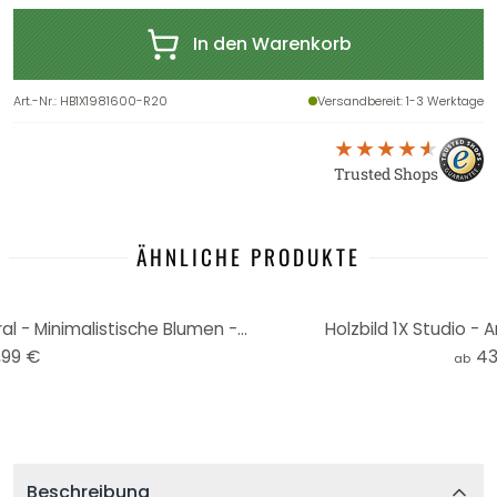
In den Warenkorb
Art.-Nr.
:
HB1X1981600-R20
Versandbereit
: 1-3 Werktage
Trusted Shops
ÄHNLICHE PRODUKTE
Holzbild 1X Studio - Line Art Floral - Minimalistische Blumen - Rund
Holzbild 1X Studio - 
,99 €
43
ab
Beschreibung