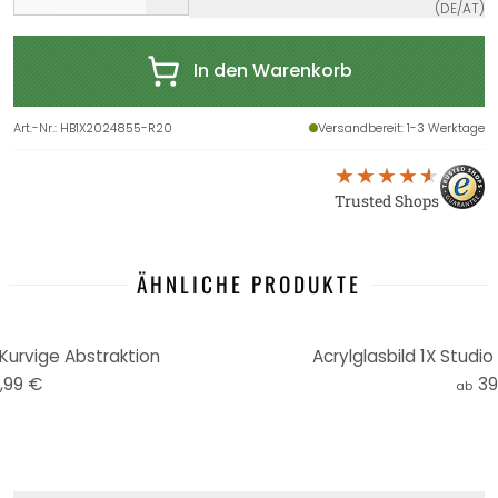
(DE/AT)
In den Warenkorb
Art.-Nr.
:
HB1X2024855-R20
Versandbereit
: 1-3 Werktage
Trusted Shops
ÄHNLICHE PRODUKTE
 Kurvige Abstraktion
Acrylglasbild 1X Studio
,99 €
39
ab