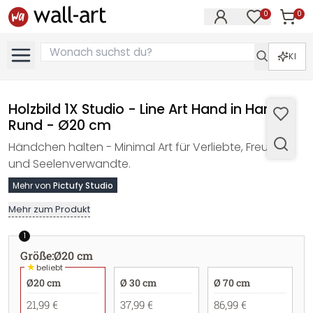
0
0
Artike
Artikel im M
KI
Holzbild 1X Studio - Line Art Hand in Hand -
Rund - Ø20 cm
Händchen halten - Minimal Art für Verliebte, Freunde
und Seelenverwandte.
Mehr von
Pictufy Studio
Mehr zum Produkt
1
Größe
:
Ø20 cm
★
beliebt
Ø20 cm
Ø 30 cm
Ø 70 cm
21,99 €
37,99 €
86,99 €