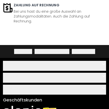
ZAHLUNG AUF RECHNUNG
Bei uns hast du eine große Auswahl an
Zahlungsmodalitäten. Auch die Zahlung auf
Rechnung.
Impressum
·
Datenschutzerklärung
·
Widerrufsrecht
Hilfe
Kontakt
Service
Über uns
Gutscheine
Informationen
Fragen & Antworten
Klebe- und Montageanleitungen
AGB
Geschäftskunden
Material Übersicht
Impressum