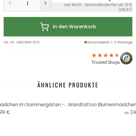
inkl. MwSt. · Versandkostenfrei ab 79 €
(DE/AT)
In den Warenkorb
Art.-Nr.
:
HB3294A-R20
Versandbereit
: 1-3 Werktage
Trusted Shops
ÄHNLICHE PRODUKTE
Poster Porträt Frau - Blumenmädchen im Sommergarten - Hülya
,99 €
24
ab