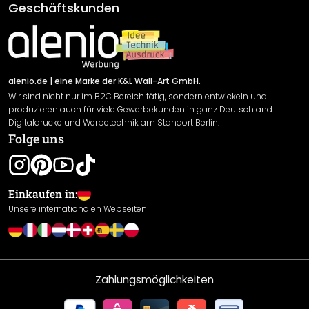
AGB
Geschäftskunden
Material Übersicht
Impressum
Newsletter An-/Abmeldung
Versand & Zahlung
Sendungsverfolgung
Rücksendung
alenio.de
| eine Marke der K&L Wall-Art GmbH.
Wir sind nicht nur im B2C Bereich tätig, sondern entwickeln und
Widerrufsrecht
produzieren auch für viele Gewerbekunden in ganz Deutschland
Datenschutzerklärung
Digitaldrucke und Werbetechnik am Standort Berlin.
Folge uns
Gewährleistung
Leistungserklärung / CE-Zeichen
Cookie Einstellungen
Einkaufen in:
Unsere internationalen Webseiten
Zahlungsmöglichkeiten