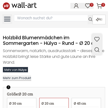
0
0
Artike
Artikel im M
KI
Holzbild Blumenmädchen im
Sommergarten - Hülya - Rund - Ø 20 cm
Sonnenwarm, natürlich, ausdrucksstark – dieses runde
Holzbild bringt leise Stärke und gute Laune an Ihre
Wand.
Mehr von
Hülya
Mehr zum Produkt
1
Größe
:
Ø 20 cm
Ø 30 cm
Ø 20 cm
Ø 45 cm