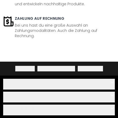
und entwickeln nachhaltige Produkte.
ZAHLUNG AUF RECHNUNG
Bei uns hast du eine große Auswahl an
Zahlungsmodalitäten. Auch die Zahlung auf
Rechnung.
Impressum
·
Datenschutzerklärung
·
Widerrufsrecht
Hilfe
Kontakt
Service
Über uns
Gutscheine
Informationen
Fragen & Antworten
Klebe- und Montageanleitungen