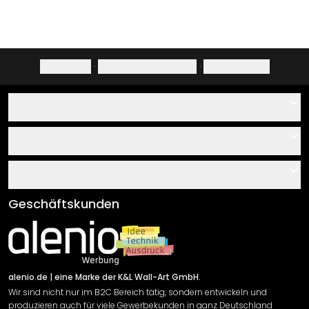
Impressum
·
Datenschutzerklärung
·
Widerrufsrecht
Hilfe
Kontakt
Service
Über uns
Gutscheine
Informationen
Fragen & Antworten
Klebe- und Montageanleitungen
AGB
Geschäftskunden
Material Übersicht
Impressum
Newsletter An-/Abmeldung
Versand & Zahlung
Sendungsverfolgung
Rücksendung
alenio.de
| eine Marke der K&L Wall-Art GmbH.
Wir sind nicht nur im B2C Bereich tätig, sondern entwickeln und
Widerrufsrecht
produzieren auch für viele Gewerbekunden in ganz Deutschland