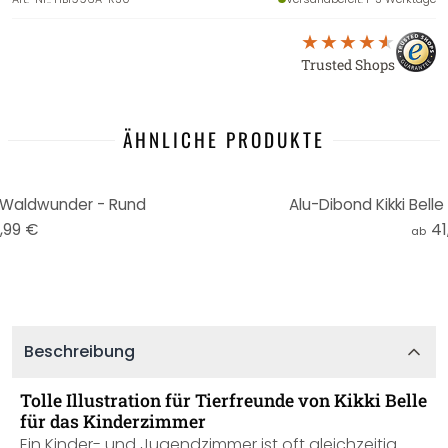
Trusted Shops
ÄHNLICHE PRODUKTE
 - Waldwunder - Rund
Alu-Dibond Kikki Bell
,99 €
41
ab
Beschreibung
Tolle Illustration für Tierfreunde von Kikki Belle
für das Kinderzimmer
Ein Kinder- und Jugendzimmer ist oft gleichzeitig