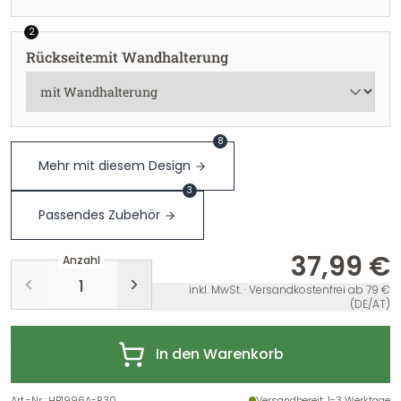
2
Rückseite
:
mit Wandhalterung
8
Mehr mit diesem Design
3
Passendes Zubehör
37,99 €
Anzahl
inkl. MwSt. · Versandkostenfrei ab 79 €
(DE/AT)
In den Warenkorb
Art.-Nr.
:
HB1996A-R30
Versandbereit
: 1-3 Werktage