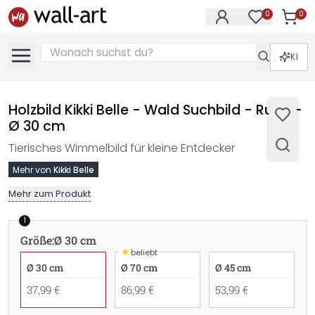
0
0
Artike
Artikel im M
KI
Holzbild Kikki Belle - Wald Suchbild - Rund -
Ø 30 cm
Tierisches Wimmelbild für kleine Entdecker
Mehr von
Kikki Belle
Mehr zum Produkt
1
Größe
:
Ø 30 cm
★
beliebt
Ø 30 cm
Ø 70 cm
Ø 45 cm
37,99 €
86,99 €
53,99 €