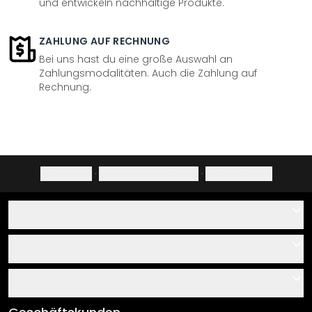
und entwickeln nachhaltige Produkte.
ZAHLUNG AUF RECHNUNG
Bei uns hast du eine große Auswahl an
Zahlungsmodalitäten. Auch die Zahlung auf
Rechnung.
Impressum
·
Datenschutzerklärung
·
Widerrufsrecht
Hilfe
Kontakt
Service
Über uns
Gutscheine
Informationen
Fragen & Antworten
Klebe- und Montageanleitungen
AGB