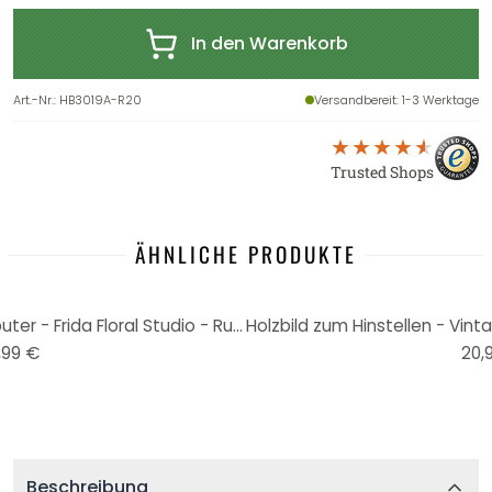
In den Warenkorb
Art.-Nr.
:
HB3019A-R20
Versandbereit
: 1-3 Werktage
Trusted Shops
ÄHNLICHE PRODUKTE
Poster Vintage Botanik-Computer - Frida Floral Studio - Rund
,99 €
20,
Beschreibung