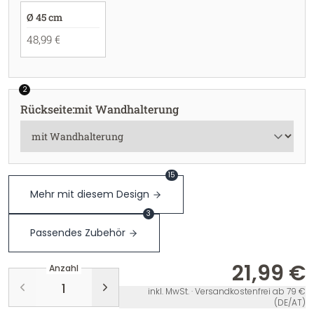
Ø 45 cm
48,99 €
2
Rückseite
:
mit Wandhalterung
15
Mehr mit diesem Design
3
Passendes Zubehör
21,99 €
Anzahl
inkl. MwSt. · Versandkostenfrei ab 79 €
(DE/AT)