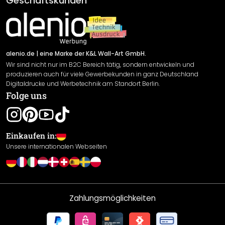
Geschäftskunden
Material Übersicht
Impressum
Newsletter An-/Abmeldung
Versand & Zahlung
Sendungsverfolgung
Rücksendung
alenio.de
| eine Marke der K&L Wall-Art GmbH.
Wir sind nicht nur im B2C Bereich tätig, sondern entwickeln und
Widerrufsrecht
produzieren auch für viele Gewerbekunden in ganz Deutschland
Datenschutzerklärung
Digitaldrucke und Werbetechnik am Standort Berlin.
Folge uns
Gewährleistung
Leistungserklärung / CE-Zeichen
Cookie Einstellungen
Einkaufen in:
Unsere internationalen Webseiten
Zahlungsmöglichkeiten