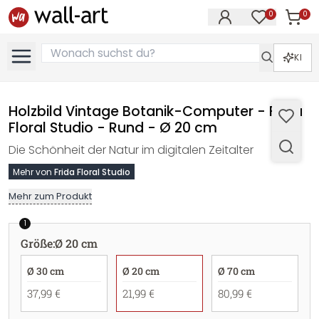
0
0
Artike
Artikel im M
KI
Holzbild Vintage Botanik-Computer - Frida
Floral Studio - Rund - Ø 20 cm
Die Schönheit der Natur im digitalen Zeitalter
Mehr von
Frida Floral Studio
Mehr zum Produkt
1
Größe
:
Ø 20 cm
Ø 30 cm
Ø 20 cm
Ø 70 cm
37,99 €
21,99 €
80,99 €