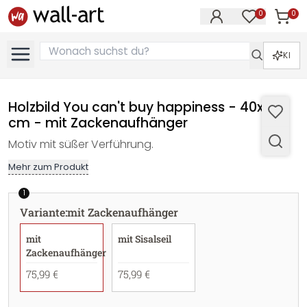
0
0
Artike
Artikel im M
KI
Holzbild You can't buy happiness - 40x41,5
cm - mit Zackenaufhänger
Motiv mit süßer Verführung.
Mehr zum Produkt
1
Variante
:
mit Zackenaufhänger
mit
mit Sisalseil
Zackenaufhänger
75,99 €
75,99 €