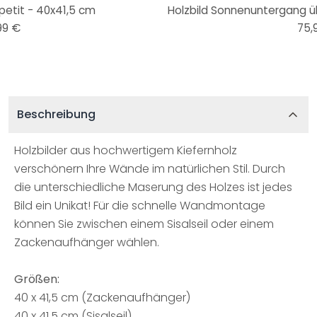
petit - 40x41,5 cm
Holzbild Sonnenuntergang ü
99 €
75,
Beschreibung
Holzbilder aus hochwertigem Kiefernholz
verschönern Ihre Wände im natürlichen Stil. Durch
die unterschiedliche Maserung des Holzes ist jedes
Bild ein Unikat! Für die schnelle Wandmontage
können Sie zwischen einem Sisalseil oder einem
Zackenaufhänger wählen.
Größen:
40 x 41,5 cm (Zackenaufhänger)
40 x 41,5 cm (Sisalseil)