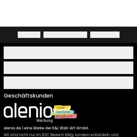
Impressum
·
Datenschutzerklärung
·
Widerrufsrecht
Hilfe
Kontakt
Service
Über uns
Gutscheine
Informationen
Fragen & Antworten
Klebe- und Montageanleitungen
AGB
Geschäftskunden
Material Übersicht
Impressum
Newsletter An-/Abmeldung
Versand & Zahlung
Sendungsverfolgung
Rücksendung
alenio.de
| eine Marke der K&L Wall-Art GmbH.
Wir sind nicht nur im B2C Bereich tätig, sondern entwickeln und
Widerrufsrecht