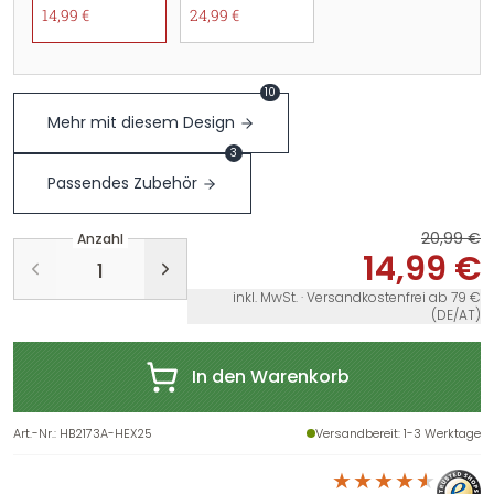
14,99 €
24,99 €
10
Mehr mit diesem Design
3
Passendes Zubehör
20,99 €
Anzahl
14,99 €
inkl. MwSt. · Versandkostenfrei ab 79 €
(DE/AT)
In den Warenkorb
Art.-Nr.
:
HB2173A-HEX25
Versandbereit
: 1-3 Werktage