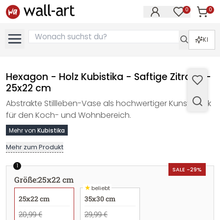
0
0
Artike
Artikel im M
KI
Hexagon - Holz Kubistika - Saftige Zitrone -
25x22 cm
Abstrakte Stillleben-Vase als hochwertiger Kunstdruck
für den Koch- und Wohnbereich.
Mehr von
Kubistika
Mehr zum Produkt
1
SALE -29%
Größe
:
25x22 cm
★
beliebt
25x22 cm
35x30 cm
20,99 €
29,99 €