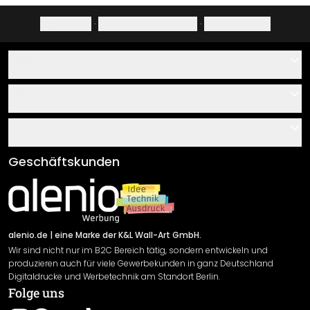
Impressum
·
Datenschutzerklärung
·
Widerrufsrecht
Hilfe
Kontakt
Service
Über uns
Gutscheine
Informationen
Fragen & Antworten
Klebe- und Montageanleitungen
AGB
Geschäftskunden
Material Übersicht
Impressum
Newsletter An-/Abmeldung
Versand & Zahlung
Sendungsverfolgung
Rücksendung
alenio.de
| eine Marke der K&L Wall-Art GmbH.
Wir sind nicht nur im B2C Bereich tätig, sondern entwickeln und
Widerrufsrecht
produzieren auch für viele Gewerbekunden in ganz Deutschland
Datenschutzerklärung
Digitaldrucke und Werbetechnik am Standort Berlin.
Folge uns
Gewährleistung